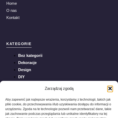
Home
O nas
Kontakt
KATEGORIE
Bez kategorii
Dekoracje
Design
DIY
Inspiracje
Zarządzaj zgodą
Ogród
Porady
Aby zapewnić jak najlepsze wrażenia, korzystamy z technologii, takich jak
pliki cookie, do przechowywania i/lub uzyskiwania dostępu do informacji o
Sztuka
urządzeniu. Zgoda na te technologie pozwoli nam przetwarzać dane, takie
Trendy
jak zachowanie podczas przeglądania lub unikalne identyfikatory na tej