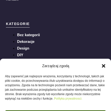
KATEGORIE
Bez kategorii
Dekoracje
Design
DIY
Inspiracje
Zarządzaj zgodą
Ogród
Porady
Aby zapewnić jak najlepsze wrażenia, korzystamy z technologii, takich jak
pliki cookie, do przechowywania i/lub uzyskiwania dostępu do informacji o
Sztuka
urządzeniu. Zgoda na te technologie pozwoli nam przetwarzać dane, takie
Trendy
jak zachowanie podczas przeglądania lub unikalne identyfikatory na tej
stronie. Brak wyrażenia zgody lub wycofanie zgody może niekorzystnie
Wnętrza
wpłynąć na niektóre cechy i funkcje.
Polityka prywatnosci.