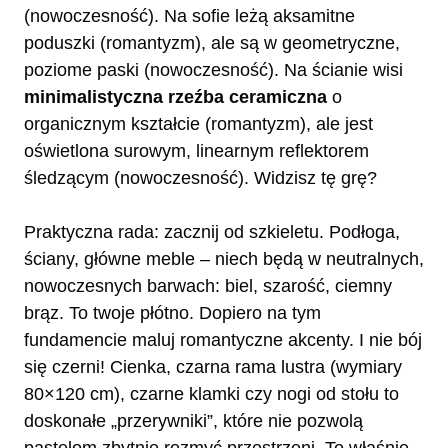
(nowoczesność). Na sofie leżą aksamitne
poduszki (romantyzm), ale są w geometryczne,
poziome paski (nowoczesność). Na ścianie wisi
minimalistyczna rzeźba ceramiczna
o
organicznym kształcie (romantyzm), ale jest
oświetlona surowym, linearnym reflektorem
śledzącym (nowoczesność). Widzisz tę grę?
Praktyczna rada: zacznij od szkieletu. Podłoga,
ściany, główne meble – niech będą w neutralnych,
nowoczesnych barwach: biel, szarość, ciemny
brąz. To twoje płótno. Dopiero na tym
fundamencie maluj romantyczne akcenty. I nie bój
się czerni! Cienka, czarna rama lustra (wymiary
80×120 cm), czarne klamki czy nogi od stołu to
doskonałe „przerywniki”, które nie pozwolą
pastelom zbytnie rozmyć przestrzeni. To właśnie