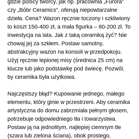
gdzie polscy twórcy, jak np. pracownia „Furora”
czy „Bóbr Ceramics”, oferują niepowtarzalne
dzieła. Cena? Wazon ręcznie toczony i szkliwiony
to koszt 150-400 zł, a mała figurka – 80-200 zł. To
inwestycja na lata. Jak z taką ceramiką żyć? Nie
chowaj jej za szkłem. Postaw samotny,
abstrakcyjny wazon na konsoli w przedpokoju.
Użyj ręcznie lepionej misy (średnica 25 cm) na
klucze lub jako podstawkę pod świecę. Pozwól,
by ceramika była użytkowa.
Najczęstszy błąd? Kupowanie jednego, małego
elementu, który ginie w przestrzeni. Aby ceramika
artystyczna do domu zabrzmiała pełnym głosem,
potrzebuje odpowiedniego tła i towarzystwa.
Postaw ją na jednolitym, najlepiej ciemnym tle
(szara lub zielona ściana), obok prostego,