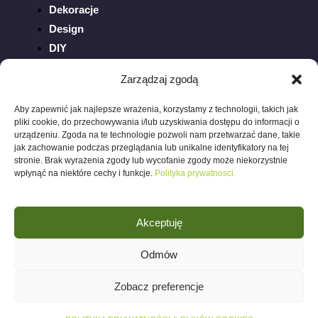
Dekoracje
Design
DIY
Inspiracje
Zarządzaj zgodą
Ogród
Porady
Aby zapewnić jak najlepsze wrażenia, korzystamy z technologii, takich jak
pliki cookie, do przechowywania i/lub uzyskiwania dostępu do informacji o
Sztuka
urządzeniu. Zgoda na te technologie pozwoli nam przetwarzać dane, takie
Trendy
jak zachowanie podczas przeglądania lub unikalne identyfikatory na tej
stronie. Brak wyrażenia zgody lub wycofanie zgody może niekorzystnie
Wnętrza
wpłynąć na niektóre cechy i funkcje.
Polityka prywatnosci.
Akceptuję
Odmów
Polityka prywatności
©
2026 wnetrza.blog.
Zobacz preferencje