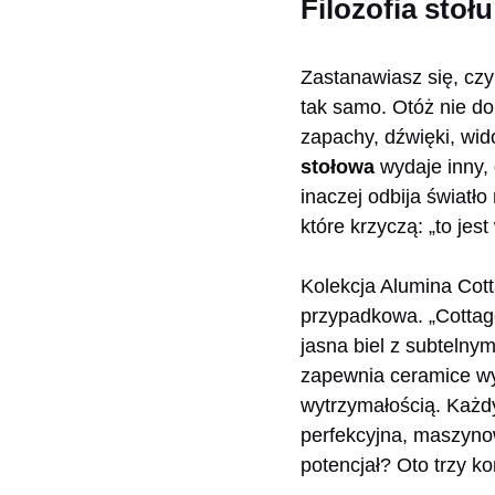
Filozofia stoł
Zastanawiasz się, cz
tak samo. Otóż nie do
zapachy, dźwięki, wid
stołowa
wydaje inny, 
inaczej odbija światł
które krzyczą: „to jest
Kolekcja Alumina Cott
przypadkowa. „Cottage
jasna biel z subtelnym
zapewnia ceramice wyj
wytrzymałością. Każdy 
perfekcyjna, maszynowa
potencjał? Oto trzy k