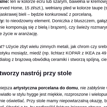
alne:
len w kolorze ecru lub szarym, bawełna w kremowy
erved Home, 15 zł/szt.), wełniany pled w kolorze taupe 
 jaskrawej bieli – będzie konkurować z porcelaną.
ty:
to nieodzowny element. Doniczka z bluszczem, gałąz
nie komponują się z bielą i brązem), czy świeży rozmar
e życie w aranżację.
at? Użycie zbyt wielu zimnych metali, jak chrom czy sreb
tyku mosiądz, miedź (np. lichtarz KOPAR z IKEA za 49 z
ialog z brązową obwódką ceramiki i stworzą spójną, cie
 tworzy nastrój przy stole
niejsza
artystyczna porcelana do domu
, nie zabłyśni
Światło w stylu hygge jest miękkie, rozproszone i wielop
 nie oświetlać. Przy stole mamy niepowtarzalną okazję, b