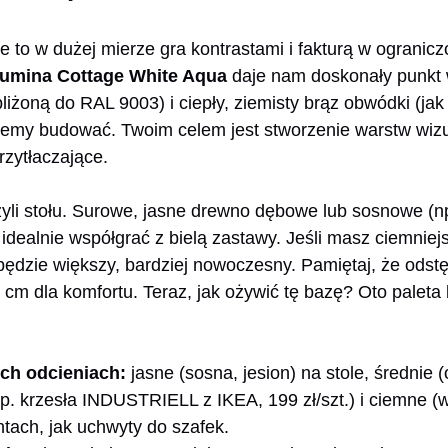
 to w dużej mierze gra kontrastami i fakturą w ograniczo
lumina Cottage White Aqua
daje nam doskonały punkt w
bliżoną do RAL 9003) i ciepły, ziemisty brąz obwódki (ja
my budować. Twoim celem jest stworzenie warstw wizua
przytłaczające.
zyli stołu. Surowe, jasne drewno dębowe lub sosnowe (
idealnie współgrać z bielą zastawy. Jeśli masz ciemniejsz
ędzie większy, bardziej nowoczesny. Pamiętaj, że odst
cm dla komfortu. Teraz, jak ożywić tę bazę? Oto paleta 
ch odcieniach:
jasne (sosna, jesion) na stole, średnie 
np. krzesła INDUSTRIELL z IKEA, 199 zł/szt.) i ciemne (
tach, jak uchwyty do szafek.