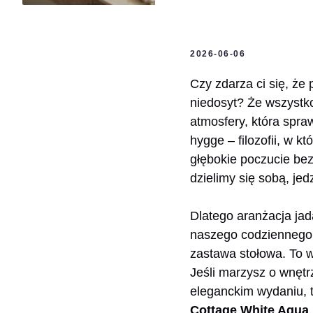
2026-06-06
Czy zdarza ci się, że
niedosyt? Że wszystko
atmosfery, która spraw
hygge – filozofii, w k
głębokie poczucie bez
dzielimy się sobą, jed
Dlatego aranżacja jada
naszego codziennego 
zastawa stołowa. To w
Jeśli marzysz o wnęt
eleganckim wydaniu, tr
Cottage White Aqua