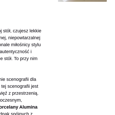
 stół, czujesz lekkie
nej, niepowtarzalnej
nale miłośnicy stylu
 autentyczność i
 stół. To przy nim
ie scenografii dla
j scenografii jest
ięź z przestrzenią.
owoczesnym,
orcelany Alumina
ednak spójnych z