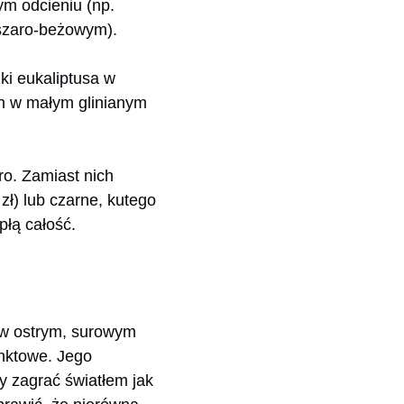
m odcieniu (np.
(szaro-beżowym).
ki eukaliptusa w
yn w małym glinianym
ro. Zamiast nich
ł) lub czarne, kutego
płą całość.
e w ostrym, surowym
unktowe. Jego
y zagrać światłem jak