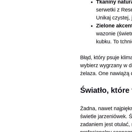
Tkaniny natur
serwetki z Res
Unikaj czystej,
Zielone akcen
wazonie (świet
kubku. To tchni
Błąd, który psuje klim
wybierz wygrzany w do
żelaza. One nawiążą d
Światło, które
Żadna, nawet najpięk
świetle jarzeniówek. 
zadaniem jest otulać,