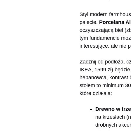
Styl modern farmhouse
palecie.
Porcelana A
oczyszczającą biel (z
tym fundamencie może
interesujące, ale nie 
Zacznij od podłoża, c
IKEA, 1599 zł) będzie 
hebanowca, kontrast b
stołem to minimum 30 
które działają:
Drewno w trze
na krzesłach (
drobnych akcen