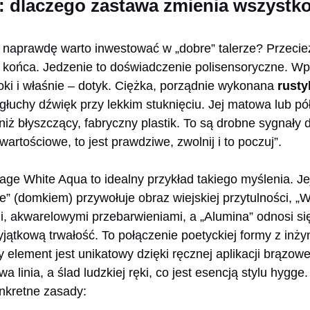
u: dlaczego zastawa zmienia wszystk
y naprawdę warto inwestować w „dobre” talerze? Przecie
 końca. Jedzenie to doświadczenie polisensoryczne. Wp
oki i właśnie – dotyk. Ciężka, porządnie wykonana
rusty
głuchy dźwięk przy lekkim stuknięciu. Jej matowa lub p
o niż błyszczący, fabryczny plastik. To są drobne sygnał
 wartościowe, to jest prawdziwe, zwolnij i to poczuj”.
age White Aqua to idealny przykład takiego myślenia. Je
” (domkiem) przywołuje obraz wiejskiej przytulności, „W
i, akwarelowymi przebarwieniami, a „Alumina” odnosi się 
ątkową trwałość. To połączenie poetyckiej formy z inży
element jest unikatowy dzięki ręcznej aplikacji brązowej
 linia, a ślad ludzkiej ręki, co jest esencją stylu hygge
onkretne zasady: