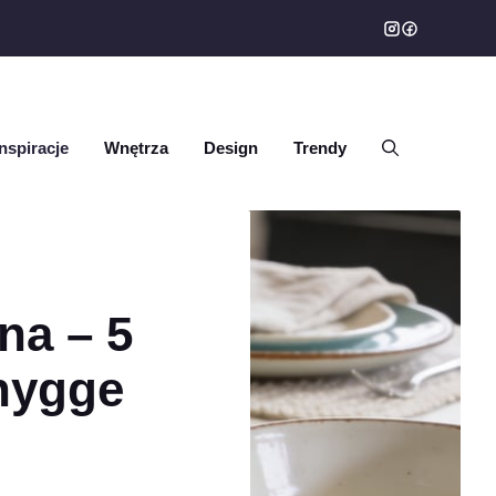
Inspiracje
Wnętrza
Design
Trendy
na – 5
hygge