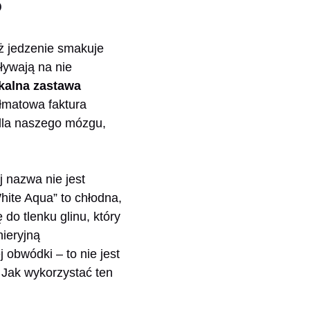
o
ż jedzenie smakuje
ływają na nie
kalna zastawa
ółmatowa faktura
y dla naszego mózgu,
j nazwa nie jest
hite Aqua” to chłodna,
do tlenku glinu, który
nieryjną
 obwódki – to nie jest
. Jak wykorzystać ten