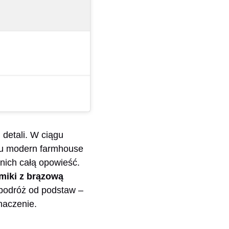
 detali. W ciągu
ylu modern farmhouse
 nich całą opowieść.
miki z brązową
 podróż od podstaw –
naczenie.