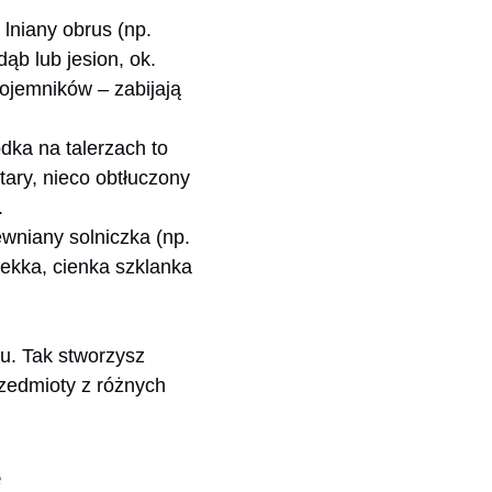
lniany obrus (np.
b lub jesion, ok.
pojemników – zabijają
ka na talerzach to
stary, nieco obtłuczony
.
ewniany solniczka (np.
Lekka, cienka szklanka
u. Tak stworzysz
zedmioty z różnych
e