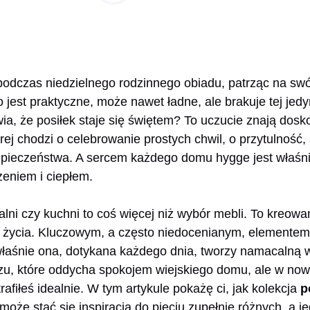
 podczas niedzielnego rodzinnego obiadu, patrząc na swój
 jest praktyczne, może nawet ładne, ale brakuje tej jedy
ia, że posiłek staje się świętem? To uczucie znają dosko
tórej chodzi o celebrowanie prostych chwil, o przytulność,
pieczeństwa. A sercem każdego domu hygge jest właśnie
zeniem i ciepłem.
lni czy kuchni to coś więcej niż wybór mebli. To kreowan
życia. Kluczowym, a często niedocenianym, elementem te
łaśnie ona, dotykana każdego dnia, tworzy namacalną w
rzu, które oddycha spokojem wiejskiego domu, ale w n
afiłeś idealnie. W tym artykule pokażę ci, jak kolekcja
p
może stać się inspiracją do pięciu zupełnie różnych, a j