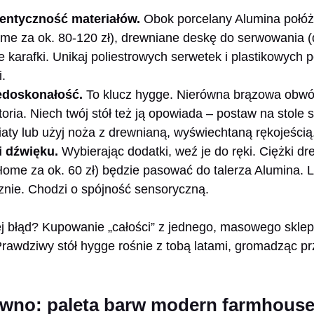
entyczność materiałów.
Obok porcelany Alumina połóż 
e za ok. 80-120 zł), drewniane deskę do serwowania (dą
ne karafki. Unikaj poliestrowych serwetek i plastikowych 
.
edoskonałość.
To klucz hygge. Nierówna brązowa obwód
toria. Niech twój stół też ją opowiada – postaw na stole 
aty lub użyj noża z drewnianą, wyświechtaną rękojeścią
i dźwięku.
Wybierając dodatki, weź je do ręki. Ciężki dr
Home za ok. 60 zł) będzie pasować do talerza Alumina. 
cznie. Chodzi o spójność sensoryczną.
ej błąd? Kupowanie „całości” z jednego, masowego sklep
rawdziwy stół hygge rośnie z tobą latami, gromadząc pr
drewno: paleta barw modern farmhous