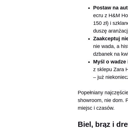
Postaw na aut
ecru z H&M Hom
150 zł) i szkla
duszę aranżacji
Zaakceptuj ni
nie wada, a his
dzbanek na kwi
Myśl o wadze 
z sklepu Zara 
– już niekonie
Popełniany najczęści
showroom, nie dom. P
miejsc i czasów.
Biel, brąz i 