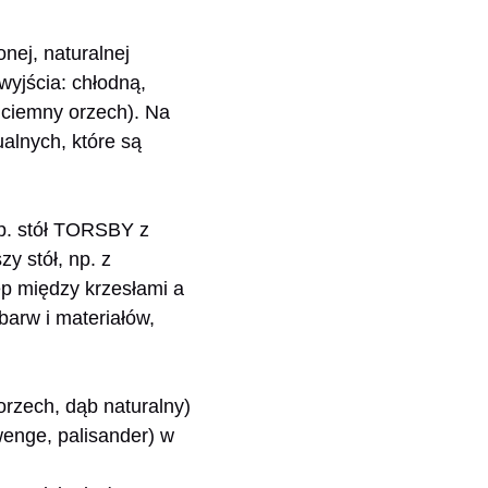
nej, naturalnej
yjścia: chłodną,
k ciemny orzech). Na
lnych, które są
np. stół TORSBY z
y stół, np. z
ęp między krzesłami a
barw i materiałów,
(orzech, dąb naturalny)
wenge, palisander) w