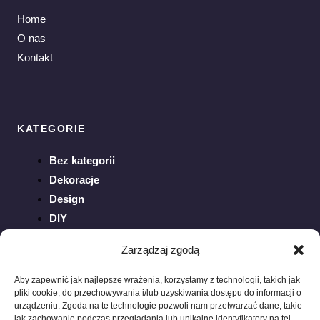
Home
O nas
Kontakt
KATEGORIE
Bez kategorii
Dekoracje
Design
DIY
Inspiracje
Zarządzaj zgodą
Ogród
Porady
Aby zapewnić jak najlepsze wrażenia, korzystamy z technologii, takich jak
pliki cookie, do przechowywania i/lub uzyskiwania dostępu do informacji o
Sztuka
urządzeniu. Zgoda na te technologie pozwoli nam przetwarzać dane, takie
Trendy
jak zachowanie podczas przeglądania lub unikalne identyfikatory na tej