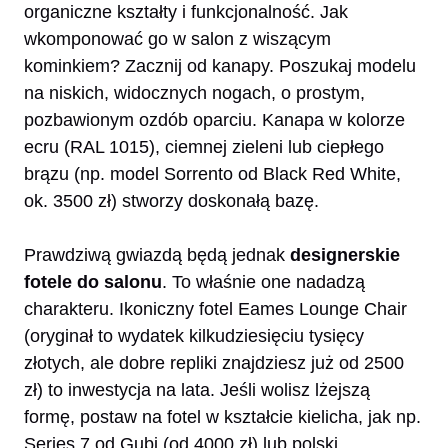
organiczne kształty i funkcjonalność. Jak
wkomponować go w salon z wiszącym
kominkiem? Zacznij od kanapy. Poszukaj modelu
na niskich, widocznych nogach, o prostym,
pozbawionym ozdób oparciu. Kanapa w kolorze
ecru (RAL 1015), ciemnej zieleni lub ciepłego
brązu (np. model Sorrento od Black Red White,
ok. 3500 zł) stworzy doskonałą bazę.
Prawdziwą gwiazdą będą jednak
designerskie
fotele do salonu
. To właśnie one nadadzą
charakteru. Ikoniczny fotel Eames Lounge Chair
(oryginał to wydatek kilkudziesięciu tysięcy
złotych, ale dobre repliki znajdziesz już od 2500
zł) to inwestycja na lata. Jeśli wolisz lżejszą
formę, postaw na fotel w kształcie kielicha, jak np.
Series 7 od Gubi (od 4000 zł) lub polski