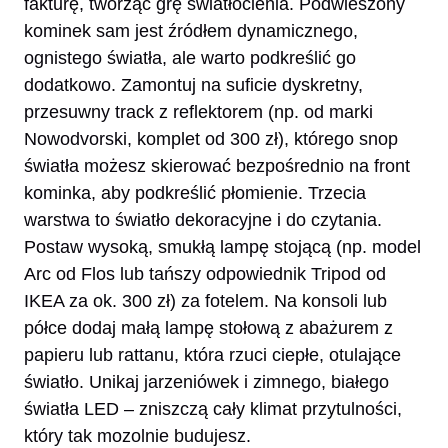
fakturę, tworząc grę światłocienia. Podwieszony
kominek sam jest źródłem dynamicznego,
ognistego światła, ale warto podkreślić go
dodatkowo. Zamontuj na suficie dyskretny,
przesuwny track z reflektorem (np. od marki
Nowodvorski, komplet od 300 zł), którego snop
światła możesz skierować bezpośrednio na front
kominka, aby podkreślić płomienie. Trzecia
warstwa to światło dekoracyjne i do czytania.
Postaw wysoką, smukłą lampę stojącą (np. model
Arc od Flos lub tańszy odpowiednik Tripod od
IKEA za ok. 300 zł) za fotelem. Na konsoli lub
półce dodaj małą lampę stołową z abażurem z
papieru lub rattanu, która rzuci ciepłe, otulające
światło. Unikaj jarzeniówek i zimnego, białego
światła LED – zniszczą cały klimat przytulności,
który tak mozolnie budujesz.