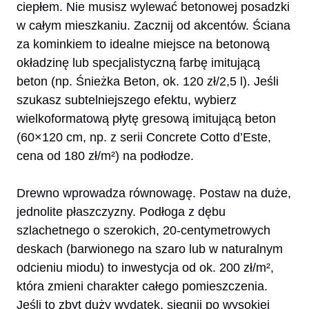
ciepłem. Nie musisz wylewać betonowej posadzki
w całym mieszkaniu. Zacznij od akcentów. Ściana
za kominkiem to idealne miejsce na betonową
okładzinę lub specjalistyczną farbę imitującą
beton (np. Śnieżka Beton, ok. 120 zł/2,5 l). Jeśli
szukasz subtelniejszego efektu, wybierz
wielkoformatową płytę gresową imitującą beton
(60×120 cm, np. z serii Concrete Cotto d’Este,
cena od 180 zł/m²) na podłodze.
Drewno wprowadza równowagę. Postaw na duże,
jednolite płaszczyzny. Podłoga z dębu
szlachetnego o szerokich, 20-centymetrowych
deskach (barwionego na szaro lub w naturalnym
odcieniu miodu) to inwestycja od ok. 200 zł/m²,
która zmieni charakter całego pomieszczenia.
Jeśli to zbyt duży wydatek, sięgnij po wysokiej