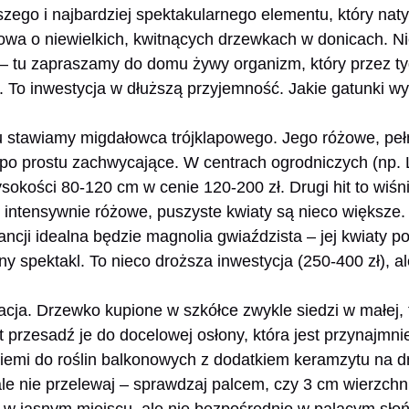
zego i najbardziej spektakularnego elementu, który nat
wa o niewielkich, kwitnących drzewkach w donicach. Nie
– tu zapraszamy do domu żywy organizm, który przez tyg
 się. To inwestycja w dłuższą przyjemność. Jakie gatunki w
 stawiamy migdałowca trójklapowego. Jego różowe, peł
ą po prostu zachwycające. W centrach ogrodniczych (np. 
sokości 80-120 cm w cenie 120-200 zł. Drugi hit to wiśn
j intensywnie różowe, puszyste kwiaty są nieco większe
gancji idealna będzie magnolia gwiaździsta – jej kwiaty p
ny spektakl. To nieco droższa inwestycja (250-400 zł), al
acja. Drzewko kupione w szkółce zwykle siedzi w małej
 przesadź je do docelowej osłony, która jest przynajmni
ziemi do roślin balkonowych z dodatkiem keramzytu na d
ale nie przelewaj – sprawdzaj palcem, czy 3 cm wierzchni
ę w jasnym miejscu, ale nie bezpośrednio w palącym sł