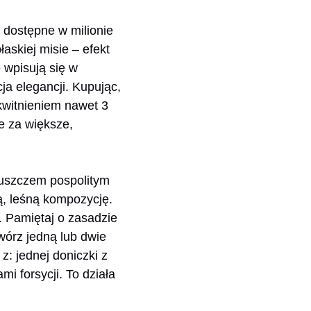
, dostępne w milionie
łaskiej misie – efekt
 wpisują się w
ja elegancji. Kupując,
kwitnieniem nawet 3
e za większe,
luszczem pospolitym
ą, leśną kompozycję.
. Pamiętaj o zasadzie
wórz jedną lub dwie
: jednej doniczki z
i forsycji. To działa