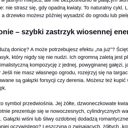
: nie strasz się, gdy opadną kwiaty. To naturalny cykl. L
e, a drzewko możesz później wysadzić do ogrodu lub pie
nie – szybki zastrzyk wiosennej ener
użą donicę? A może potrzebujesz efektu „na już”? Ścięt
asyk, który nigdy się nie nudzi. Ich ogromną zaletą jest
malistyczną kompozycję z jednej, powyginanej gałęzi, jak
? Jeśli nie masz własnego ogrodu, rozejrzyj się na targ
wane są gałązki forsycji czy derenia. Możesz też kupić 
ęk.
o symbol przedwiośnia. Jej żółte, dzwoneczkowate kwiat
wietnie prezentuje się w nowoczesnych, cylindrycznych w
. Gałązki wiśni lub śliwy ozdobnej dodadzą romantyczn
niej oczywistego? Leszczyna o zwisających, żółtych „k