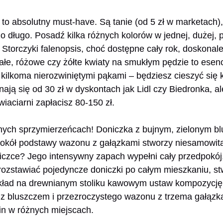
) to absolutny must-have. Są tanie (od 5 zł w marketach)
o długo. Posadź kilka różnych kolorów w jednej, dużej, p
 Storczyki falenopsis, choć dostępne cały rok, doskonale
ałe, różowe czy żółte kwiaty na smukłym pędzie to esenc
kilkoma nierozwiniętymi pąkami – będziesz cieszyć się 
ają się od 30 zł w dyskontach jak Lidl czy Biedronka, al
iaciarni zapłacisz 80-150 zł.
onych sprzymierzeńcach! Doniczka z bujnym, zielonym b
 wokół podstawy wazonu z gałązkami stworzy niesamowit
iczce? Jego intensywny zapach wypełni cały przedpokój
ozstawiać pojedyncze doniczki po całym mieszkaniu, st
kład na drewnianym stoliku kawowym ustaw kompozycję z
 z bluszczem i przezroczystego wazonu z trzema gałązkam
ślin w różnych miejscach.