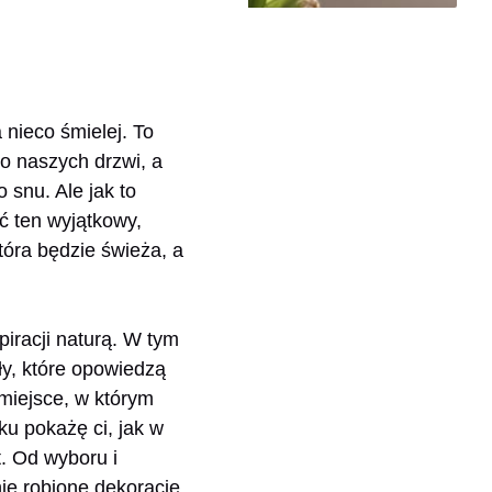
 nieco śmielej. To
o naszych drzwi, a
 snu. Ale jak to
ć ten wyjątkowy,
tóra będzie świeża, a
iracji naturą. W tym
ły, które opowiedzą
miejsce, w którym
 pokażę ci, jak w
. Od wyboru i
ie robione dekoracje,