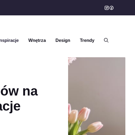
Inspiracje
Wnętrza
Design
Trendy
bów na
acje