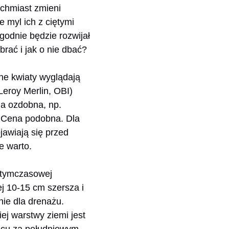
ychmiast zmieni
 myl ich z ciętymi
odnie będzie rozwijał
ybrać i jak o nie dbać?
ne kwiaty wyglądają
Leroy Merlin, OBI)
ia ozdobna, np.
. Cena podobna. Dla
ojawiają się przed
e warto.
, tymczasowej
ej 10-15 cm szersza i
nie dla drenażu.
ej warstwy ziemi jest
ońcu za południowym