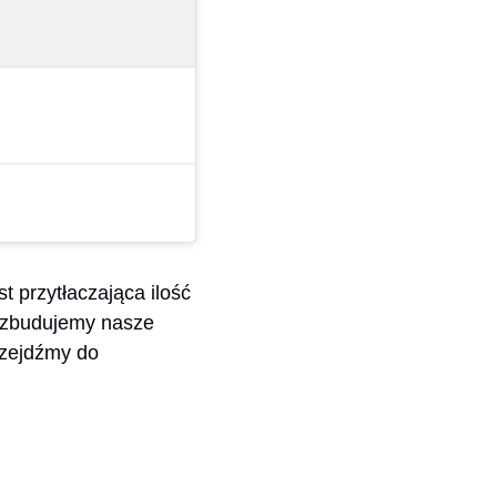
t przytłaczająca ilość
u zbudujemy nasze
rzejdźmy do