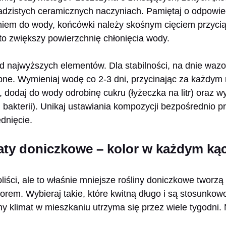
sadzistych ceramicznych naczyniach. Pamiętaj o odpowi
niem do wody, końcówki należy skośnym cięciem przycią
to zwiększy powierzchnię chłonięcia wody.
d najwyższych elementów. Dla stabilności, na dnie waz
bne. Wymieniaj wodę co 2-3 dni, przycinając za każdym
dodaj do wody odrobinę cukru (łyżeczka na litr) oraz wyb
akterii). Unikaj ustawiania kompozycji bezpośrednio pr
dnięcie.
ty doniczkowe – kolor w każdym kąc
iści, ale to właśnie mniejsze rośliny doniczkowe tworzą t
orem. Wybieraj takie, które kwitną długo i są stosunkowo
 klimat w mieszkaniu utrzyma się przez wiele tygodni. 