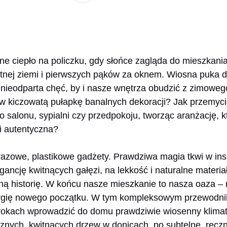
tne ciepło na policzku, gdy słońce zagląda do mieszkania
otnej ziemi i pierwszych pąków za oknem. Wiosna puka d
 nieodparta chęć, by i nasze wnętrza obudzić z zimowego
 w kiczowatą pułapkę banalnych dekoracji? Jak przemyci
o salonu, sypialni czy przedpokoju, tworząc aranżację, k
i autentyczna?
azowe, plastikowe gadżety. Prawdziwa magia tkwi w insp
ancję kwitnących gałęzi, na lekkość i naturalne materia
ną historię. W końcu nasze mieszkanie to nasza oaza – 
gię nowego początku. W tym kompleksowym przewodniku
 krokach wprowadzić do domu prawdziwie wiosenny klimat
cznych, kwitnących drzew w donicach, po subtelne, ręczn