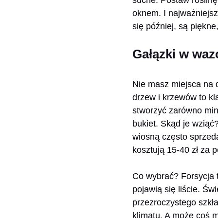
oknem. I najważniejsze
się później, są piękn
Gałązki w wazo
Nie masz miejsca na d
drzew i krzewów to kl
stworzyć zarówno mini
bukiet. Skąd je wziąć
wiosną często sprzeda
kosztują 15-40 zł za p
Co wybrać? Forsycja t
pojawią się liście. Ś
przezroczystego szkła
klimatu. A może coś m