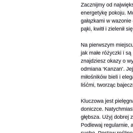
Zacznijmy od najwięks
energetykę pokoju. Mo
gałązkami w wazonie 
pąki, kwitł i zielenił
Na pierwszym miejscu
jak małe różyczki i s
znajdziesz okazy o wy
odmiana ‘Kanzan’. Je
miłośników bieli i ele
liśćmi, tworząc bajecz
Kluczowa jest pielęgn
doniczce. Natychmiast
głębsza. Użyj dobrej 
Podlewaj regularnie, 
suche. Postaw roślin