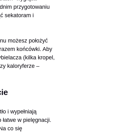
ednim przygotowaniu
ć sekatoram i
onu możesz położyć
 razem końcówki. Aby
ielacza (kilka kropel,
zy kaloryferze –
ie
ło i wypełniają
 łatwe w pielęgnacji.
Na co się