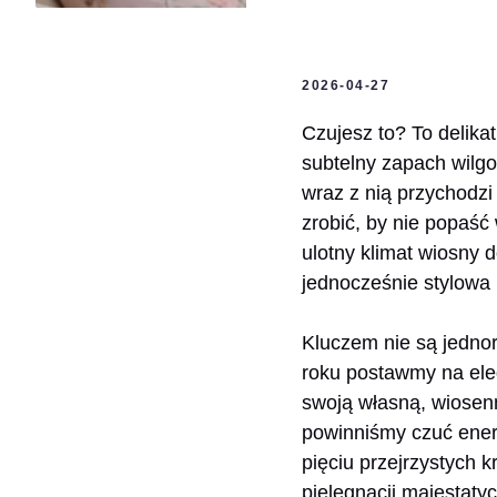
2026-04-27
Czujesz to? To delika
subtelny zapach wilg
wraz z nią przychodzi
zrobić, by nie popaść
ulotny klimat wiosny d
jednocześnie stylowa 
Kluczem nie są jednor
roku postawmy na eleg
swoją własną, wiosen
powinniśmy czuć ener
pięciu przejrzystych
pielęgnacji majestaty