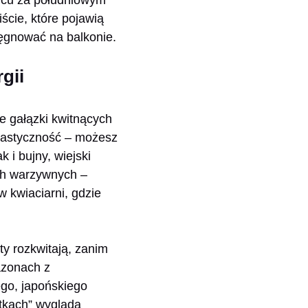
iście, które pojawią
lęgnować na balkonie.
gii
e gałązki kwitnących
 plastyczność – możesz
 i bujny, wiejski
ach warzywnych –
w kwiaciarni, gdzie
y rozkwitają, zanim
azonach z
ego, japońskiego
otkach” wygląda