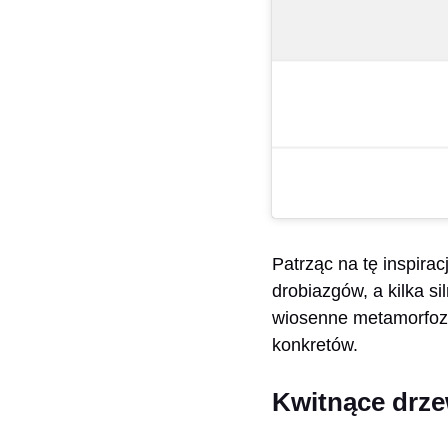
Patrząc na tę inspirac
drobiazgów, a kilka s
wiosenne metamorfozy.
konkretów.
Kwitnące drze