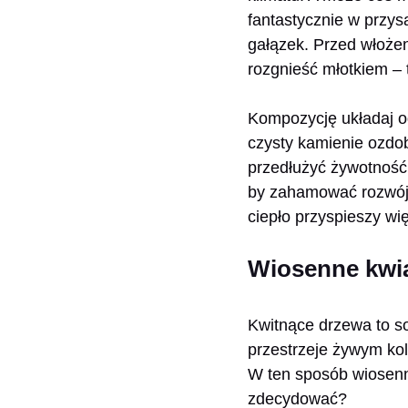
fantastycznie w przy
gałązek. Przed włoże
rozgnieść młotkiem – 
Kompozycję układaj o
czysty kamienie ozdo
przedłużyć żywotność, 
by zahamować rozwój b
ciepło przyspieszy wię
Wiosenne kwia
Kwitnące drzewa to sol
przestrzeje żywym kol
W ten sposób wiosenny
zdecydować?