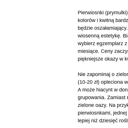
Pierwiosnki (prymulki
kolorów i kwitną bardz
będzie oszałamiający.
wiosenną estetykę. Bi
wybierz egzemplarz z 
miesiące. Ceny zaczyn
piękniejsze okazy w kw
Nie zapominaj o ziel
(10-20 zł) opleciona
A może hiacynt w don
grupowania. Zamiast r
zielone oazy. Na przy
pierwiosnkami, jednej
lepiej niż dziesięć ro