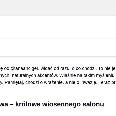
ję od @anaanciger, widać od razu, o co chodzi. To nie jes
ilnych, naturalnych akcentów. Właśnie na takim myśleni
 Pamiętaj, chodzi o wrażenie, a nie o inwazję. Teraz p
wa – królowe wiosennego salonu