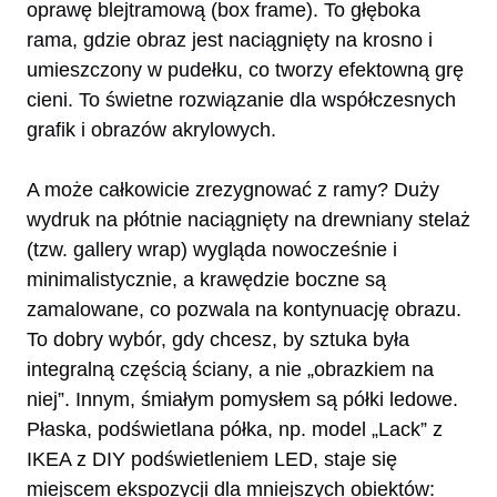
oprawę blejtramową (box frame). To głęboka
rama, gdzie obraz jest naciągnięty na krosno i
umieszczony w pudełku, co tworzy efektowną grę
cieni. To świetne rozwiązanie dla współczesnych
grafik i obrazów akrylowych.
A może całkowicie zrezygnować z ramy? Duży
wydruk na płótnie naciągnięty na drewniany stelaż
(tzw. gallery wrap) wygląda nowocześnie i
minimalistycznie, a krawędzie boczne są
zamalowane, co pozwala na kontynuację obrazu.
To dobry wybór, gdy chcesz, by sztuka była
integralną częścią ściany, a nie „obrazkiem na
niej”. Innym, śmiałym pomysłem są półki ledowe.
Płaska, podświetlana półka, np. model „Lack” z
IKEA z DIY podświetleniem LED, staje się
miejscem ekspozycji dla mniejszych obiektów: