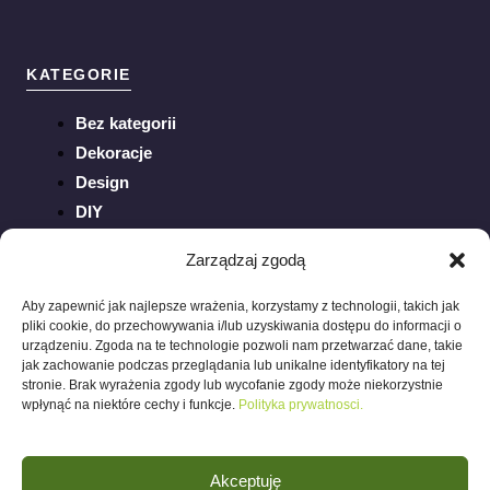
KATEGORIE
Bez kategorii
Dekoracje
Design
DIY
Inspiracje
Zarządzaj zgodą
Ogród
Porady
Aby zapewnić jak najlepsze wrażenia, korzystamy z technologii, takich jak
pliki cookie, do przechowywania i/lub uzyskiwania dostępu do informacji o
Sztuka
urządzeniu. Zgoda na te technologie pozwoli nam przetwarzać dane, takie
Trendy
jak zachowanie podczas przeglądania lub unikalne identyfikatory na tej
stronie. Brak wyrażenia zgody lub wycofanie zgody może niekorzystnie
Wnętrza
wpłynąć na niektóre cechy i funkcje.
Polityka prywatnosci.
Akceptuję