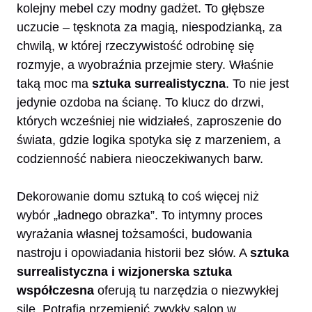
kolejny mebel czy modny gadżet. To głębsze
uczucie – tęsknota za magią, niespodzianką, za
chwilą, w której rzeczywistość odrobinę się
rozmyje, a wyobraźnia przejmie stery. Właśnie
taką moc ma
sztuka surrealistyczna
. To nie jest
jedynie ozdoba na ścianę. To klucz do drzwi,
których wcześniej nie widziałeś, zaproszenie do
świata, gdzie logika spotyka się z marzeniem, a
codzienność nabiera nieoczekiwanych barw.
Dekorowanie domu sztuką to coś więcej niż
wybór „ładnego obrazka”. To intymny proces
wyrażania własnej tożsamości, budowania
nastroju i opowiadania historii bez słów. A
sztuka
surrealistyczna i wizjonerska sztuka
współczesna
oferują tu narzędzia o niezwykłej
sile. Potrafią przemienić zwykły salon w