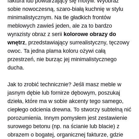
faktura lub powtarzający się motyw. Wyobraź
sobie nowoczesną, szaro-białą kuchnię w stylu
minimalistycznym. Na tle gładkich frontów
meblowych zawieś jeden, ale za to bardzo
wyrazisty obraz z serii
kolorowe obrazy do
wnętrz
, przedstawiający surrealistyczny, tęczowy
owoc. Ta jedna plama koloru ożywi całą
przestrzeń, nie burząc jej minimalistycznego
ducha.
Jak to zrobić technicznie? Jeśli masz meble w
jasnym dębie lub fornirze dębowym, poszukaj
dzieła, które ma w sobie akcenty tego samego,
ciepłego odcienia drewna. To stworzy subtelną nić
porozumienia. Innym pomysłem jest zestawienie
surowego betonu (np. na ścianie lub blacie) z
obrazem o bogatej, organicznej fakturze, gdzie