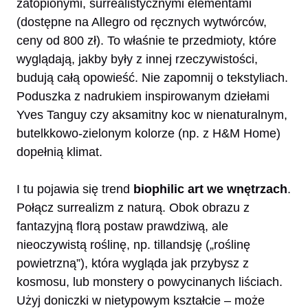
zatopionymi, surrealistycznymi elementami
(dostępne na Allegro od ręcznych wytwórców,
ceny od 800 zł). To właśnie te przedmioty, które
wyglądają, jakby były z innej rzeczywistości,
budują całą opowieść. Nie zapomnij o tekstyliach.
Poduszka z nadrukiem inspirowanym dziełami
Yves Tanguy czy aksamitny koc w nienaturalnym,
butelkkowo-zielonym kolorze (np. z H&M Home)
dopełnią klimat.
I tu pojawia się trend
biophilic art we wnętrzach
.
Połącz surrealizm z naturą. Obok obrazu z
fantazyjną florą postaw prawdziwą, ale
nieoczywistą roślinę, np. tillandsję („roślinę
powietrzną”), która wygląda jak przybysz z
kosmosu, lub monstery o powycinanych liściach.
Użyj doniczki w nietypowym kształcie – może