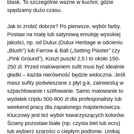
blask. To szczególnie ważne w kuchni, gdzie
spędzamy dużo czasu.
Jak to zrobić dobrze? Po pierwsze, wybór farby.
Postaw na matę lub satynową emulsję wysokiej
jakości, np. od Dulux (Dulux Heritage w odcieniu
„Blush”) lub Farrow & Ball („Setting Plaster” czy
„Pink Ground”). Koszt puszki 2,5 l to około 150-
250 zł. Przed malowaniem sufit musi być idealnie
gładki – każda nierówność będzie widoczna. Jeśli
masz sufity podwieszane z płyt g-k, zainwestuj w
szpachlowanie i szlifowanie. Samo malowanie to
wydatek rzędu 500-800 zł dla profesjonalisty lub
weekend pracy dla zapalonego majsterkowicza.
Kluczowy jest też wybór towarzyszących kolorów.
Ściany pozostaw białe (np. czysta biel lub ecru)
lub wybierz szarości o ciepłym podtonie. Unikaj