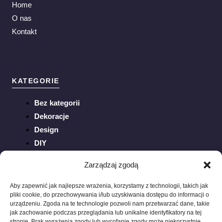
Home
O nas
Kontakt
KATEGORIE
Bez kategorii
Dekoracje
Design
DIY
Inspiracje
Zarządzaj zgodą
Ogród
Porady
Aby zapewnić jak najlepsze wrażenia, korzystamy z technologii, takich jak
pliki cookie, do przechowywania i/lub uzyskiwania dostępu do informacji o
Sztuka
urządzeniu. Zgoda na te technologie pozwoli nam przetwarzać dane, takie
Trendy
jak zachowanie podczas przeglądania lub unikalne identyfikatory na tej
stronie. Brak wyrażenia zgody lub wycofanie zgody może niekorzystnie