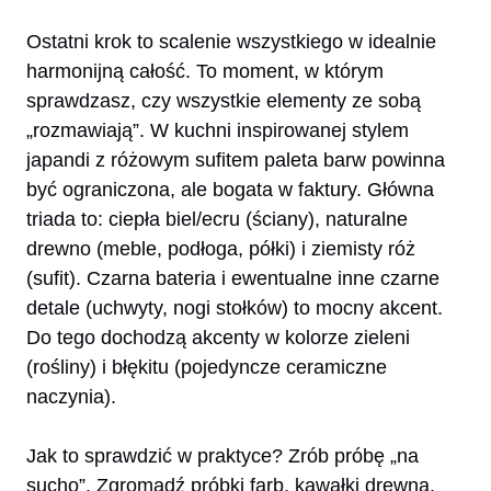
Ostatni krok to scalenie wszystkiego w idealnie
harmonijną całość. To moment, w którym
sprawdzasz, czy wszystkie elementy ze sobą
„rozmawiają”. W kuchni inspirowanej stylem
japandi z różowym sufitem paleta barw powinna
być ograniczona, ale bogata w faktury. Główna
triada to: ciepła biel/ecru (ściany), naturalne
drewno (meble, podłoga, półki) i ziemisty róż
(sufit). Czarna bateria i ewentualne inne czarne
detale (uchwyty, nogi stołków) to mocny akcent.
Do tego dochodzą akcenty w kolorze zieleni
(rośliny) i błękitu (pojedyncze ceramiczne
naczynia).
Jak to sprawdzić w praktyce? Zrób próbę „na
sucho”. Zgromadź próbki farb, kawałki drewna,