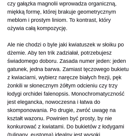
czy gałązka magnolii wprowadza organiczną,
miękką formę, której brakuje geometrycznym
meblom i prostym liniom. To kontrast, który
ożywia całą kompozycję.
Ale nie chodzi o byle jaki kwiatuszek w słoiku po
dżemie. Aby ten trik zadziałał, potrzebujesz
świadomego doboru. Zasada numer jeden: jeden
gatunek, jedna barwa. Zamiast tęczowego bukietu
z kwiaciarni, wybierz naręcze białych frezji, pęk
żonkili w słonecznym żółtym odcieniu czy trzy
łodygi orchidei falenopsis. Monochromatyczność
jest elegancka, nowoczesna i łatwa do
skomponowania. Po drugie, zwróć uwagę na
kształt wazonu. Powinien być prosty, by nie
konkurować z kwiatami. Do bukietów z łodygami
(tulipany, eustoma) idealny jest wysoki,