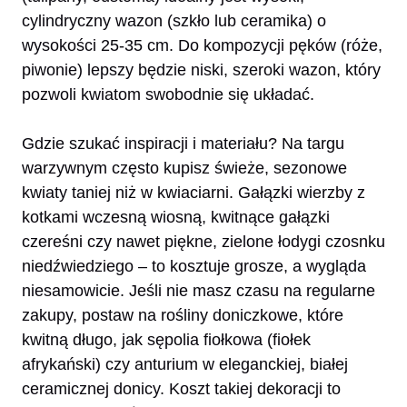
cylindryczny wazon (szkło lub ceramika) o
wysokości 25-35 cm. Do kompozycji pęków (róże,
piwonie) lepszy będzie niski, szeroki wazon, który
pozwoli kwiatom swobodnie się układać.
Gdzie szukać inspiracji i materiału? Na targu
warzywnym często kupisz świeże, sezonowe
kwiaty taniej niż w kwiaciarni. Gałązki wierzby z
kotkami wczesną wiosną, kwitnące gałązki
czereśni czy nawet piękne, zielone łodygi czosnku
niedźwiedziego – to kosztuje grosze, a wygląda
niesamowicie. Jeśli nie masz czasu na regularne
zakupy, postaw na rośliny doniczkowe, które
kwitną długo, jak sępolia fiołkowa (fiołek
afrykański) czy anturium w eleganckiej, białej
ceramicznej donicy. Koszt takiej dekoracji to