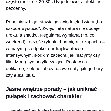
często mniej niż 20-30 zł tygodniowo, a efekt jest
bezcenny.
Popełniasz błąd, stawiając zwiędnięte kwiaty „bo
szkoda wyrzucić”. Zwiędnięta natura nie dodaje
uroku, a smutku. Regularna wymiana (np. co
weekend) to część rytuału. I pamiętaj o zapachu –
w małym przedpokoju unikaj kwiatów o
intensywnym, słodkim zapachu jak hiacynty czy
lilie. Mogą być przytłaczające. Postaw na
delikatne, zielone lub cytrusowe nuty, jak gerbery
czy eukaliptus.
Jasne wnętrze porady – jak uniknąć
pułapek i zachować charakter
„Pomalować na biało” brzmi jak prosta recepta na