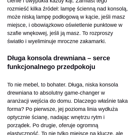
cienie i uwypukla każdy kąt. Zamiast tego
rozmieść kilka źródeł: lampę ścienną nad konsolą,
może niską lampę podłogową w kącie, jeśli masz
miejsce, i obowiązkowo oświetlenie punktowe w
szafie wnękowej, jeśli ją masz. To rozproszy
światło i wyeliminuje mroczne zakamarki.
Długa konsola drewniana – serce
funkcjonalnego przedpokoju
To nie mebel, to bohater. Długa, niska konsola
drewniana to absolutny game-changer w
aranżacji wejścia do domu. Dlaczego właśnie taka
forma? Po pierwsze, jej pozioma linia wydłuża
optycznie ścianę, nadając wnętrzu rytm i
porządek. Po drugie, oferuje ogromną
elastyczność. To nie tylko miejsce na klucze, ale