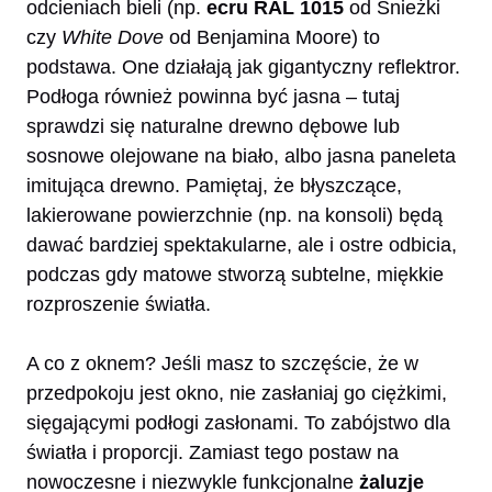
odcieniach bieli (np.
ecru RAL 1015
od Śnieżki
czy
White Dove
od Benjamina Moore) to
podstawa. One działają jak gigantyczny reflektror.
Podłoga również powinna być jasna – tutaj
sprawdzi się naturalne drewno dębowe lub
sosnowe olejowane na biało, albo jasna paneleta
imitująca drewno. Pamiętaj, że błyszczące,
lakierowane powierzchnie (np. na konsoli) będą
dawać bardziej spektakularne, ale i ostre odbicia,
podczas gdy matowe stworzą subtelne, miękkie
rozproszenie światła.
A co z oknem? Jeśli masz to szczęście, że w
przedpokoju jest okno, nie zasłaniaj go ciężkimi,
sięgającymi podłogi zasłonami. To zabójstwo dla
światła i proporcji. Zamiast tego postaw na
nowoczesne i niezwykle funkcjonalne
żaluzje