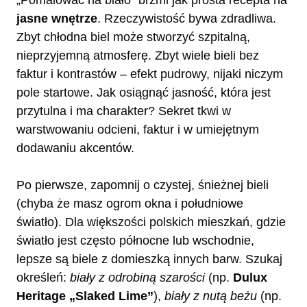
jasne wnętrze
. Rzeczywistość bywa zdradliwa.
Zbyt chłodna biel może stworzyć szpitalną,
nieprzyjemną atmosferę. Zbyt wiele bieli bez
faktur i kontrastów – efekt pudrowy, nijaki niczym
pole startowe. Jak osiągnąć jasność, która jest
przytulna i ma charakter? Sekret tkwi w
warstwowaniu odcieni, faktur i w umiejętnym
dodawaniu akcentów.
Po pierwsze, zapomnij o czystej, śnieżnej bieli
(chyba że masz ogrom okna i południowe
światło). Dla większości polskich mieszkań, gdzie
światło jest często północne lub wschodnie,
lepsze są biele z domieszką innych barw. Szukaj
określeń:
biały z odrobiną szarości
(np.
Dulux
Heritage „Slaked Lime”
),
biały z nutą beżu
(np.