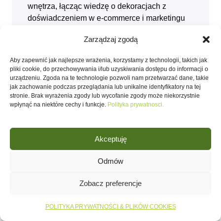
wnętrza, łącząc wiedzę o dekoracjach z
doświadczeniem w e‑commerce i marketingu
online. Na blogu pokazuje, jak krok po kroku
Zarządzaj zgodą
dobrać dodatki, tekstylia i kolory, żeby
mieszkanie było jednocześnie funkcjonalne i
Aby zapewnić jak najlepsze wrażenia, korzystamy z technologii, takich jak
przytulne – niezależnie od metrażu.
pliki cookie, do przechowywania i/lub uzyskiwania dostępu do informacji o
urządzeniu. Zgoda na te technologie pozwoli nam przetwarzać dane, takie
jak zachowanie podczas przeglądania lub unikalne identyfikatory na tej
stronie. Brak wyrażenia zgody lub wycofanie zgody może niekorzystnie
wpłynąć na niektóre cechy i funkcje.
Polityka prywatnosci.
Akceptuję
Odmów
Przytulna kuchnia
Zobacz preferencje
skandynawska – 5 trików
na wymarzony klimat
POLITYKA PRYWATNOŚCI & PLIKÓW COOKIES