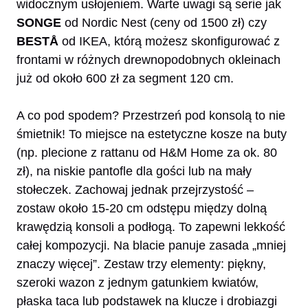
widocznym usłojeniem. Warte uwagi są serie jak
SONGE
od Nordic Nest (ceny od 1500 zł) czy
BESTÅ
od IKEA, którą możesz skonfigurować z
frontami w różnych drewnopodobnych okleinach
już od około 600 zł za segment 120 cm.
A co pod spodem? Przestrzeń pod konsolą to nie
śmietnik! To miejsce na estetyczne kosze na buty
(np. plecione z rattanu od H&M Home za ok. 80
zł), na niskie pantofle dla gości lub na mały
stołeczek. Zachowaj jednak przejrzystość –
zostaw około 15-20 cm odstępu między dolną
krawędzią konsoli a podłogą. To zapewni lekkość
całej kompozycji. Na blacie panuje zasada „mniej
znaczy więcej”. Zestaw trzy elementy: piękny,
szeroki wazon z jednym gatunkiem kwiatów,
płaska taca lub podstawek na klucze i drobiazgi