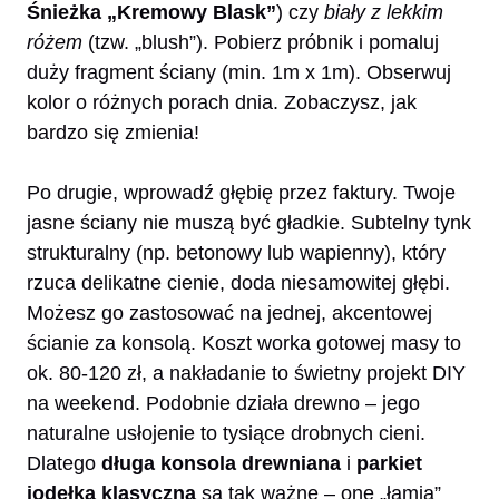
Śnieżka „Kremowy Blask”
) czy
biały z lekkim
różem
(tzw. „blush”). Pobierz próbnik i pomaluj
duży fragment ściany (min. 1m x 1m). Obserwuj
kolor o różnych porach dnia. Zobaczysz, jak
bardzo się zmienia!
Po drugie, wprowadź głębię przez faktury. Twoje
jasne ściany nie muszą być gładkie. Subtelny tynk
strukturalny (np. betonowy lub wapienny), który
rzuca delikatne cienie, doda niesamowitej głębi.
Możesz go zastosować na jednej, akcentowej
ścianie za konsolą. Koszt worka gotowej masy to
ok. 80-120 zł, a nakładanie to świetny projekt DIY
na weekend. Podobnie działa drewno – jego
naturalne usłojenie to tysiące drobnych cieni.
Dlatego
długa konsola drewniana
i
parkiet
jodełka klasyczna
są tak ważne – one „łamią”