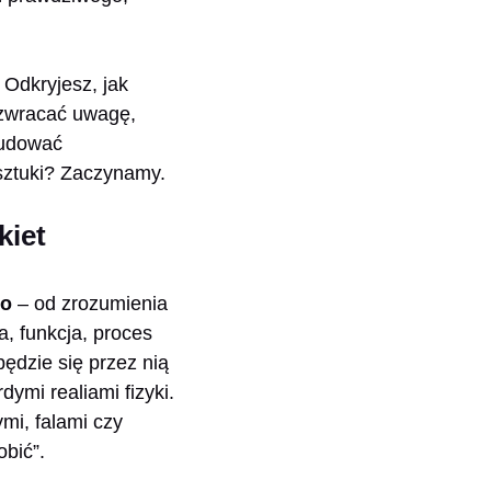
. Odkryjesz, jak
 zwracać uwagę,
zbudować
sztuki? Zaczynamy.
kiet
go
– od zrozumienia
ia, funkcja, proces
będzie się przez nią
dymi realiami fizyki.
ymi, falami czy
obić”.