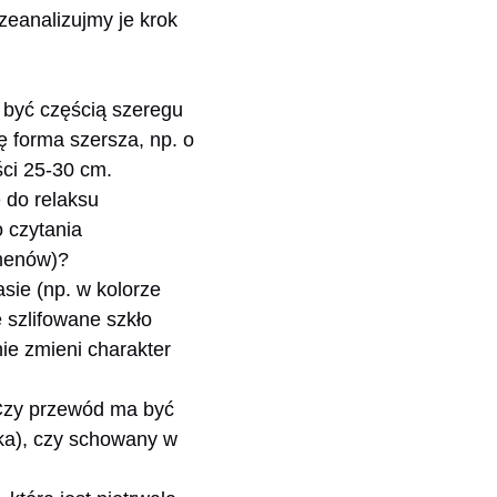
zeanalizujmy je krok
 być częścią szeregu
 forma szersza, np. o
ci 25-30 cm.
 do relaksu
 czytania
umenów)?
sie (np. w kolorze
e szlifowane szkło
ie zmieni charakter
 Czy przewód ma być
nka), czy schowany w