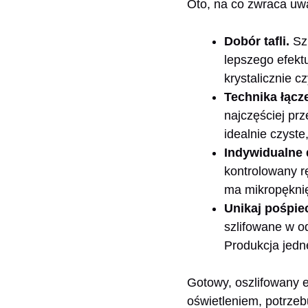
Oto, na co zwraca uw
Dobór tafli.
Szk
lepszego efektu
krystalicznie cz
Technika łącz
najczęściej pr
idealnie czyst
Indywidualne
kontrolowany r
ma mikropękni
Unikaj pośpie
szlifowane w o
Produkcja jedn
Gotowy, oszlifowany e
oświetleniem, potrzeb