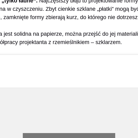
 „tylko ładne”.
Najczęstszy błąd to projektowanie formy, 
na w czyszczeniu. Zbyt cienkie szklane „płatki” mogą by
 zamknięte formy zbierają kurz, do którego nie dotrzesz
jest solidna na papierze, można przejść do jej materializ
łpracy projektanta z rzemieślnikiem – szklarzem.