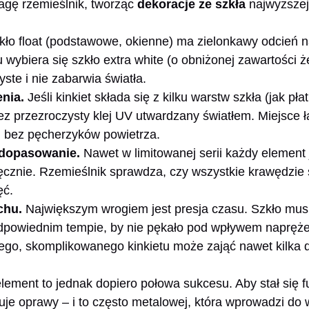
agę rzemieślnik, tworząc
dekoracje ze szkła
najwyższej
ło float (podstawowe, okienne) ma zielonkawy odcień n
 wybiera się szkło extra white (o obniżonej zawartości że
yste i nie zabarwia światła.
enia.
Jeśli kinkiet składa się z kilku warstw szkła (jak płat
zez przezroczysty klej UV utwardzany światłem. Miejsce 
e, bez pęcherzyków powietrza.
 dopasowanie.
Nawet w limitowanej serii każdy element j
ęcznie. Rzemieślnik sprawdza, czy wszystkie krawędzie 
ęć.
chu.
Największym wrogiem jest presja czasu. Szkło musi
dpowiednim tempie, by nie pękało pod wpływem napręże
ego, skomplikowanego kinkietu może zająć nawet kilka d
lement to jednak dopiero połowa sukcesu. Aby stał się 
uje oprawy – i to często metalowej, która wprowadzi do