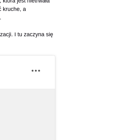
która jest nietrwała
ć kruche, a
.
acji. I tu zaczyna się