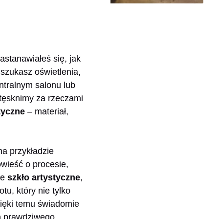
astanawiałeś się, jak
 szukasz oświetlenia,
ntralnym salonu lub
 tęsknimy za rzeczami
tyczne
– materiał,
 na przykładzie
owieść o procesie,
ie
szkło artystyczne
,
u, który nie tylko
Dzięki temu świadomie
m
prawdziwego,