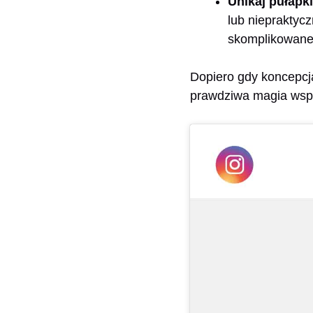
Unikaj pułapki
lub niepraktycz
skomplikowane,
Dopiero gdy koncepcja 
prawdziwa magia wspó