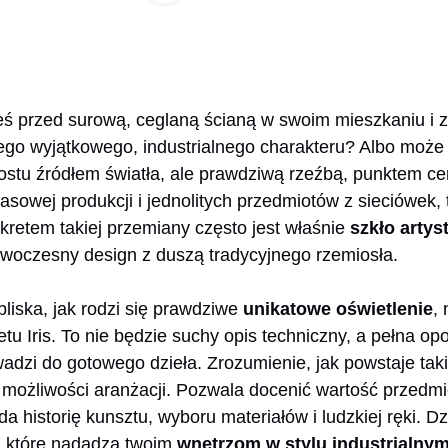
eś przed surową, ceglaną ścianą w swoim mieszkaniu i z
 tego wyjątkowego, industrialnego charakteru? Albo może
rostu źródłem światła, ale prawdziwą rzeźbą, punktem ce
asowej produkcji i jednolitych przedmiotów z sieciówek,
ekretem takiej przemiany często jest właśnie
szkło artys
owoczesny design z duszą tradycyjnego rzemiosła.
bliska, jak rodzi się prawdziwe
unikatowe oświetlenie
,
tu Iris. To nie będzie suchy opis techniczny, a pełna op
adzi do gotowego dzieła. Zrozumienie, jak powstaje tak
możliwości aranżacji. Pozwala docenić wartość przedmiot
da historię kunsztu, wyboru materiałów i ludzkiej ręki. 
, które nadadzą twoim
wnętrzom w stylu industrialny