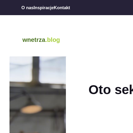
Przejdź
O nas
Inspiracje
Kontakt
do
treści
Oto sek