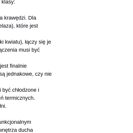
 klasy:
a krawędzi. Dla
laza), które jest
ki kwiatu), łączy się je
łączenia musi być
est finalnie
są jednakowe, czy nie
 być chłodzone i
ń termicznych.
ni.
funkcjonalnym
 wnętrza ducha