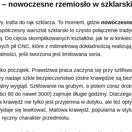
 – nowoczesne rzemiosło w szklarsk
y, trafia do rąk szklarza. To moment, gdzie
nowoczesne
spółczesny warsztat szklarski to często połączenie trady
. Do cięcia skomplikowanych kształtów, jak te w kinkieci
ych pił CNC, które z milimetrową dokładnością realizuj
ności, jeśli tworzona jest limitowana seria.
ko początek. Prawdziwa praca zaczyna się przy szlifowa
óry nadaje szkle bezpieczeństwo (ostre krawędzie są be
nalny wygląd. Szlifowanie na grubym, a potem coraz dro
ości 80 do nawet 3000) zajmuje długie godziny. Dlaczego
krawędź nie tylko jest przyjemna w dotyku, ale też opty
wydaje się lewitować. Matowa krawędź, popularna w stylu
 ręczny charakter przedmiotu.