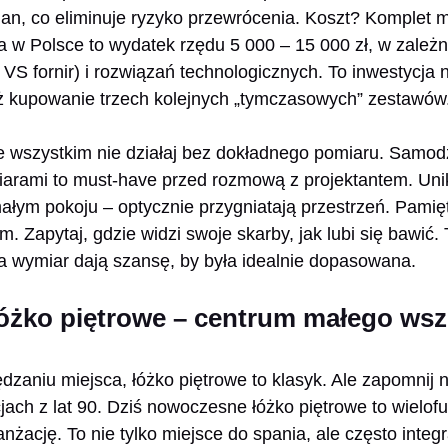
cian, co eliminuje ryzyko przewrócenia. Koszt? Komplet 
 w Polsce to wydatek rzędu 5 000 – 15 000 zł, w zależn
VS fornir) i rozwiązań technologicznych. To inwestycja n
iż kupowanie trzech kolejnych „tymczasowych” zestawów
 wszystkim nie działaj bez dokładnego pomiaru. Samodz
rami to must-have przed rozmową z projektantem. Unika
łym pokoju – optycznie przygniatają przestrzeń. Pamięt
. Zapytaj, gdzie widzi swoje skarby, jak lubi się bawić.
a wymiar dają szansę, by była idealnie dopasowana.
óżko piętrowe – centrum małego wsz
zaniu miejsca, łóżko piętrowe to klasyk. Ale zapomnij n
ach z lat 90. Dziś nowoczesne łóżko piętrowe to wielofu
ranżację. To nie tylko miejsce do spania, ale często inte