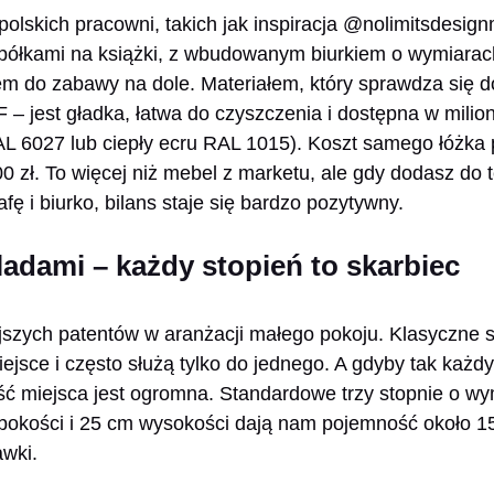
polskich pracowni, takich jak inspiracja @nolimitsdesig
 półkami na książki, z wbudowanym biurkiem o wymiara
m do zabawy na dole. Materiałem, który sprawdza się do
 – jest gładka, łatwa do czyszczenia i dostępna w milio
L 6027 lub ciepły ecru RAL 1015). Koszt samego łóżka
00 zł. To więcej niż mebel z marketu, ale gdy dodasz d
ę i biurko, bilans staje się bardzo pozytywny.
ladami – każdy stopień to skarbiec
ejszych patentów w aranżacji małego pokoju. Klasyczne 
ejsce i często służą tylko do jednego. A gdyby tak każd
ć miejsca jest ogromna. Standardowe trzy stopnie o w
bokości i 25 cm wysokości dają nam pojemność około 150 
awki.