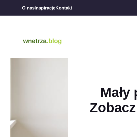
Przejdź
O nas
Inspiracje
Kontakt
do
treści
Mały 
Zobacz