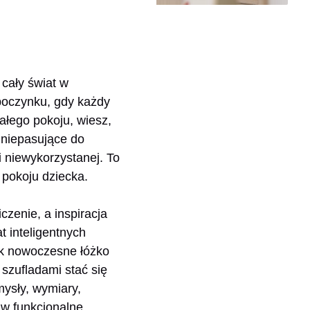
cały świat w
poczynku, gdy każdy
ałego pokoju, wiesz,
 niepasujące do
i niewykorzystanej. To
 pokoju dziecka.
zenie, a inspiracja
t inteligentnych
jak nowoczesne łóżko
 szufladami stać się
ysły, wymiary,
 w funkcjonalne,