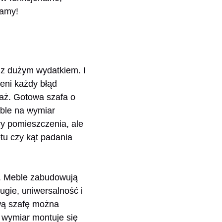
namy!
 z dużym wydatkiem. I
zeni każdy błąd
raż. Gotowa szafa o
ble na wymiar
ry pomieszczenia, ale
etu czy kąt padania
j. Meble zabudowują
ugie, uniwersalność i
wą szafę można
 wymiar montuje się