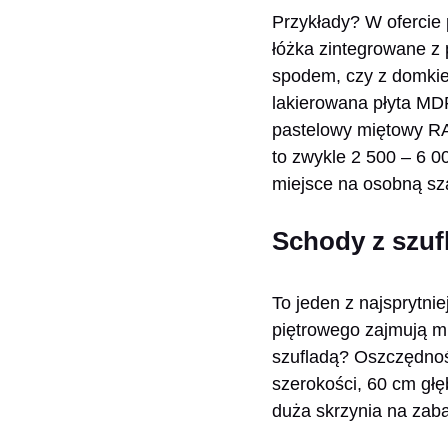
Przykłady? W ofercie 
łóżka zintegrowane z
spodem, czy z domkie
lakierowana płyta MDF
pastelowy miętowy RA
to zwykle 2 500 – 6 0
miejsce na osobną szaf
Schody z szuf
To jeden z najsprytni
piętrowego zajmują mi
szufladą? Oszczędnoś
szerokości, 60 cm głę
duża skrzynia na zab