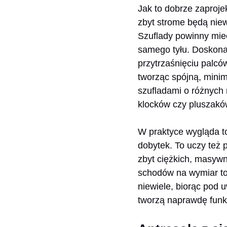
Jak to dobrze zaproj
zbyt strome będą niew
Szuflady powinny mieć
samego tyłu. Doskona
przytrzaśnięciu palcó
tworząc spójną, minim
szufladami o różnych 
klocków czy pluszakó
W praktyce wygląda to
dobytek. To uczy też 
zbyt ciężkich, masywn
schodów na wymiar to 
niewiele, biorąc pod 
tworzą naprawdę funkc