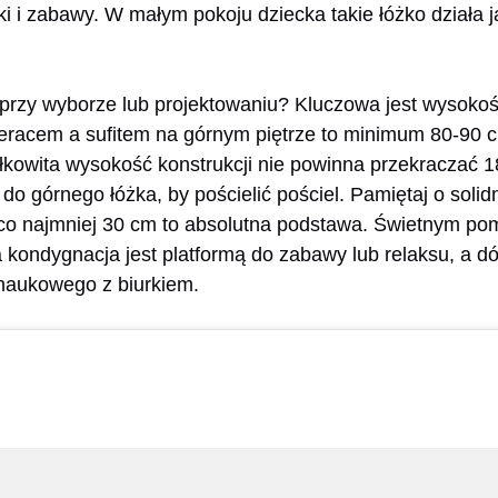
 i zabawy. W małym pokoju dziecka takie łóżko działa 
przy wyborze lub projektowaniu? Kluczowa jest wysoko
eracem a sufitem na górnym piętrze to minimum 80-90 
łkowita wysokość konstrukcji nie powinna przekraczać 1
 do górnego łóżka, by pościelić pościel. Pamiętaj o sol
co najmniej 30 cm to absolutna podstawa. Świetnym pom
 kondygnacja jest platformą do zabawy lub relaksu, a dół
 naukowego z biurkiem.