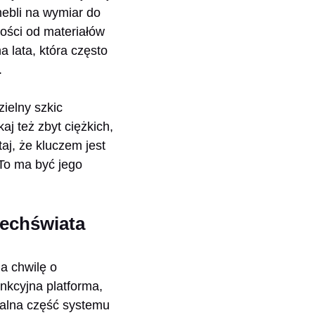
mebli na wymiar do
ości od materiałów
a lata, która często
.
ielny szkic
j też zbyt ciężkich,
aj, że kluczem jest
 To ma być jego
echświata
a chwilę o
nkcyjna platforma,
gralna część systemu