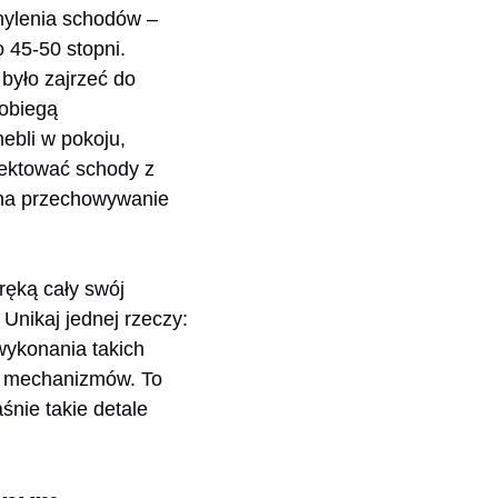
hylenia schodów –
 45-50 stopni.
było zajrzeć do
pobiegą
ebli w pokoju,
ojektować schody z
ę na przechowywanie
ręką cały swój
Unikaj jednej rzeczy:
wykonania takich
 i mechanizmów. To
śnie takie detale