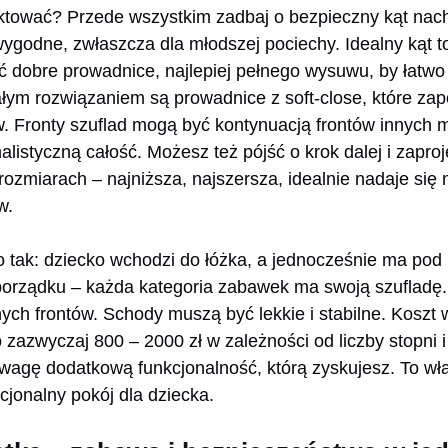
ektować? Przede wszystkim zadbaj o bezpieczny kąt nac
ygodne, zwłaszcza dla młodszej pociechy. Idealny kąt to
 dobre prowadnice, najlepiej pełnego wysuwu, by łatwo 
łym rozwiązaniem są prowadnice z soft-close, które za
w. Fronty szuflad mogą być kontynuacją frontów innych m
alistyczną całość. Możesz też pójść o krok dalej i zapr
rozmiarach – najniższa, najszersza, idealnie nadaje si
w.
 tak: dziecko wchodzi do łóżka, a jednocześnie ma pod 
porządku – każda kategoria zabawek ma swoją szufladę. 
ych frontów. Schody muszą być lekkie i stabilne. Koszt 
zazwyczaj 800 – 2000 zł w zależności od liczby stopni
uwagę dodatkową funkcjonalność, którą zyskujesz. To wła
jonalny pokój dla dziecka.