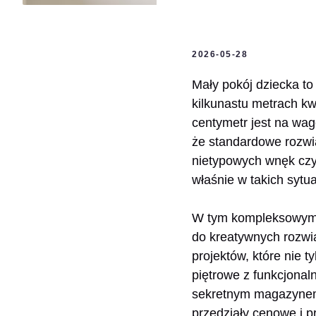
2026-05-28
Mały pokój dziecka to
kilkunastu metrach k
centymetr jest na wag
że standardowe rozwi
nietypowych wnęk czy 
właśnie w takich sytu
W tym kompleksowym p
do kreatywnych rozwią
projektów, które nie t
piętrowe z funkcjonal
sekretnym magazynem 
przedziały cenowe i pr