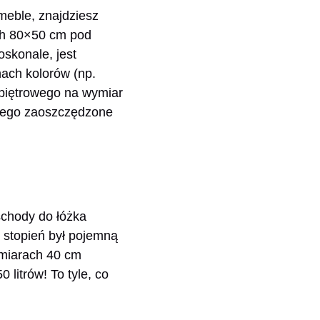
nmeble, znajdziesz
ch 80×50 cm pod
skonale, jest
nach kolorów (np.
 piętrowego na wymiar
o tego zaoszczędzone
schody do łóżka
y stopień był pojemną
ymiarach 40 cm
litrów! To tyle, co