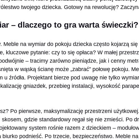
królestwo twojego dziecka. Gotowy na rewolucję? Zaczy
ar – dlaczego to gra warta świeczki?
. Meble na wymiar do pokoju dziecka często kojarzą się
ze, kluczowe pytanie: czy to się opłaca? W małej przestr
podwójnie – tracimy zarówno pieniądze, jak i cenny met
snięta w wąską ścianę może „zabrać” połowę pokoju. Me
m u źródła. Projektant bierze pod uwagę nie tylko wymia
okalizację gniazdek, przebieg instalacji, wysokość parap
esz? Po pierwsze, maksymalizację przestrzeni użytkowe
d skosem, gdzie standardowy regał się nie zmieści. Po dr
rojektowany system rośnie razem z dzieckiem – moduło
 biurko podnieść. Po trzecie, bezpieczeństwo. Meble na