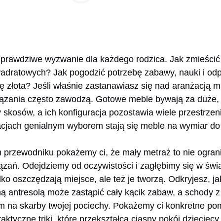
 prawdziwe wyzwanie dla każdego rodzica. Jak zmieścić 
wadratowych? Jak pogodzić potrzebę zabawy, nauki i od
ę złota? Jeśli właśnie zastanawiasz się nad aranżacją m
ązania często zawodzą. Gotowe meble bywają za duże,
skosów, a ich konfiguracja pozostawia wiele przestrzen
acjach genialnym wyborem stają się meble na wymiar do
rzewodniku pokażemy ci, że mały metraż to nie ogranic
zań. Odejdziemy od oczywistości i zagłębimy się w świa
ylko oszczędzają miejsce, ale też je tworzą. Odkryjesz, 
ną antresolą może zastąpić cały kącik zabaw, a schody z
na skarby twojej pociechy. Pokażemy ci konkretne pom
aktyczne triki, które przekształcą ciasny pokój dziecięcy