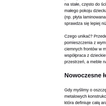
na stałe, często do ś
małego pokoju dziecka
(np. płyta laminowana 
sprawdza się lepiej n
Czego unikać? Przede
pomieszczenia z wymia
ciemnych frontów w ma
współpraca z dzieckiem
przestrzeń, a meble n
Nowoczesne ł
Gdy myślimy o oszczęd
metalowych konstrukcj
która definiuje całą a