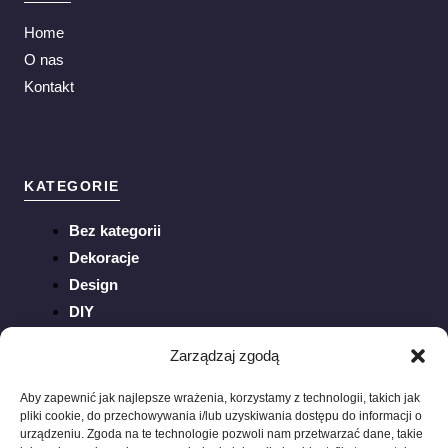
Home
O nas
Kontakt
KATEGORIE
Bez kategorii
Dekoracje
Design
DIY
Inspiracje
Zarządzaj zgodą
Ogród
Porady
Aby zapewnić jak najlepsze wrażenia, korzystamy z technologii, takich jak
pliki cookie, do przechowywania i/lub uzyskiwania dostępu do informacji o
Sztuka
urządzeniu. Zgoda na te technologie pozwoli nam przetwarzać dane, takie
Trendy