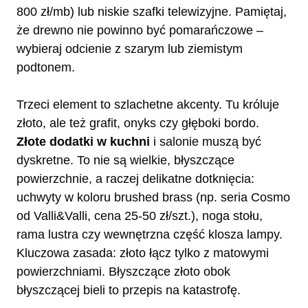
800 zł/mb) lub niskie szafki telewizyjne. Pamiętaj,
że drewno nie powinno być pomarańczowe –
wybieraj odcienie z szarym lub ziemistym
podtonem.
Trzeci element to szlachetne akcenty. Tu króluje
złoto, ale też grafit, onyks czy głęboki bordo.
Złote dodatki w kuchni
i salonie muszą być
dyskretne. To nie są wielkie, błyszczące
powierzchnie, a raczej delikatne dotknięcia:
uchwyty w koloru brushed brass (np. seria Cosmo
od Valli&Valli, cena 25-50 zł/szt.), noga stołu,
rama lustra czy wewnętrzna część klosza lampy.
Kluczowa zasada: złoto łącz tylko z matowymi
powierzchniami. Błyszczące złoto obok
błyszczącej bieli to przepis na katastrofę.