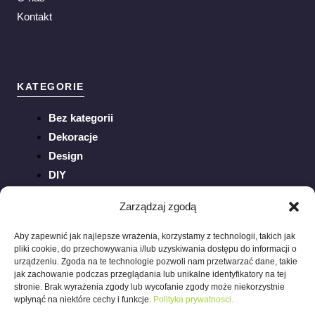
Kontakt
KATEGORIE
Bez kategorii
Dekoracje
Design
DIY
Inspiracje
Zarządzaj zgodą
Ogród
Porady
Aby zapewnić jak najlepsze wrażenia, korzystamy z technologii, takich jak
pliki cookie, do przechowywania i/lub uzyskiwania dostępu do informacji o
Sztuka
urządzeniu. Zgoda na te technologie pozwoli nam przetwarzać dane, takie
Trendy
jak zachowanie podczas przeglądania lub unikalne identyfikatory na tej
stronie. Brak wyrażenia zgody lub wycofanie zgody może niekorzystnie
Wnętrza
wpłynąć na niektóre cechy i funkcje.
Polityka prywatnosci.