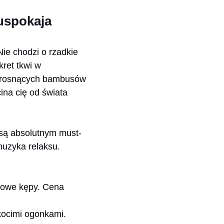
 uspokaja
ie chodzi o rzadkie
kret tkwi w
ko rosnących bambusów
ina cię od świata
e są absolutnym must-
muzyka relaksu.
nowe kępy. Cena
kocimi ogonkami.