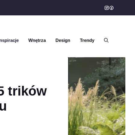
Inspiracje
Wnętrza
Design
Trendy
5 trików
ju