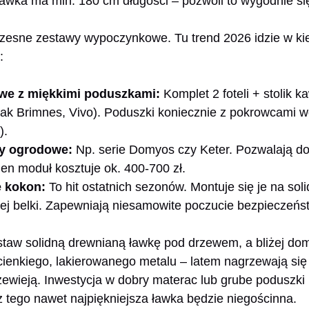
ławka ma min. 180 cm długości – pozwoli to wygodnie si
zesne zestawy wypoczynkowe. Tu trend 2026 idzie w kier
:
owe z miękkimi poduszkami:
Komplet 2 foteli + stolik k
 jak Brimnes, Vivo). Poduszki koniecznie z pokrowcami
).
y ogrodowe:
Np. serie Domyos czy Keter. Pozwalają do
den moduł kosztuje ok. 400-700 zł.
e kokon:
To hit ostatnich sezonów. Montuje się je na sol
nej belki. Zapewniają niesamowite poczucie bezpieczeńst
Postaw solidną drewnianą ławkę pod drzewem, a bliżej d
z cienkiego, lakierowanego metalu – latem nagrzewają si
zewieją. Inwestycja w dobry materac lub grube poduszki
 tego nawet najpiękniejsza ławka będzie niegościnna.