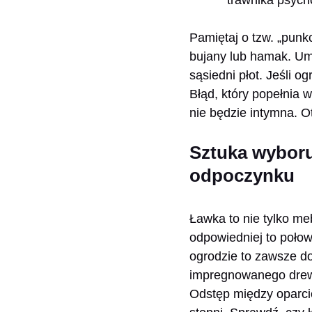
Pamiętaj o tzw. „punk
bujany lub hamak. Umi
sąsiedni płot. Jeśli o
Błąd, który popełnia 
nie będzie intymna. Ot
Sztuka wyboru
odpoczynku
Ławka to nie tylko m
odpowiedniej to poło
ogrodzie to zawsze do
impregnowanego drewn
Odstęp między oparcie