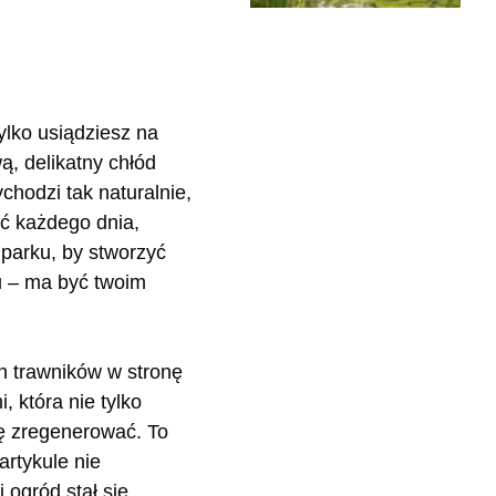
ylko usiądziesz na
ą, delikatny chłód
chodzi tak naturalnie,
źć każdego dnia,
parku, by stworzyć
u – ma być twoim
h trawników w stronę
 która nie tylko
ię zregenerować. To
artykule nie
 ogród stał się