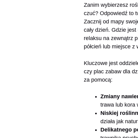
Zanim wybierzesz rośl
czuć? Odpowiedź to tw
Zacznij od mapy swoje
cały dzień. Gdzie jes
relaksu na zewnątrz p
półcień lub miejsce z
Kluczowe jest oddziel
czy plac zabaw dla dz
za pomocą:
Zmiany nawier
trawa lub kora 
Niskiej roślin
działa jak natu
Delikatnego p
trawnika psych