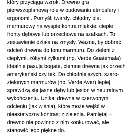
który przyciąga wzrok. Drewno gra
pierwszoplanową rolę w budowaniu atmosfery i
ergonomii. Pomyśl: twardy, chłodny blat
marmurowy na wyspie kontra miękkie, ciepłe
fronty dębowe lub orzechowe na szafkach. To
zestawienie działa na zmysły. Ważne, by dobrać
odcień drewna do tonu marmuru. Do zieleni z
ciepłymi, żółtymi żyłkami (np. Verde Guatemala)
idealnie pasują bogate, ciemne drewna jak orzech
amerykański czy tek. Do chłodniejszych, szaro-
zielonych marmurów (np. Verde Aver) lepiej
sprawdzą się jasne dęby lub jesion w neutralnym
wykończeniu. Unikaj drewna w czerwonym
odcieniu (jak wiśnia), które może wejść w
nieestetyczny kontrast z zielenią. Pamiętaj –
drewno nie powinno z nim konkurować, ale
stanowić jego piękne tło.