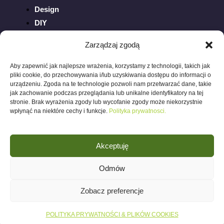
Design
DIY
Inspiracje
Zarządzaj zgodą
Ogród
Porady
Aby zapewnić jak najlepsze wrażenia, korzystamy z technologii, takich jak
pliki cookie, do przechowywania i/lub uzyskiwania dostępu do informacji o
Sztuka
urządzeniu. Zgoda na te technologie pozwoli nam przetwarzać dane, takie
Trendy
jak zachowanie podczas przeglądania lub unikalne identyfikatory na tej
stronie. Brak wyrażenia zgody lub wycofanie zgody może niekorzystnie
Wnętrza
wpłynąć na niektóre cechy i funkcje.
Polityka prywatnosci.
Akceptuję
Odmów
Polityka prywatności
©
2026 wnetrza.blog.
Zobacz preferencje
POLITYKA PRYWATNOŚCI & PLIKÓW COOKIES