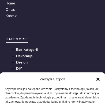
Home
O nas
Kontakt
KATEGORIE
Bez kategorii
Dekoracje
Design
DIY
Inspiracje
Zarządzaj zgodą
Ogród
Porady
Aby zapewnić jak najlepsze wrażenia, korzystamy z technologii, takich jak
pliki cookie, do przechowywania i/lub uzyskiwania dostępu do informacji o
Sztuka
urządzeniu. Zgoda na te technologie pozwoli nam przetwarzać dane, takie
Trendy
jak zachowanie podczas przeglądania lub unikalne identyfikatory na tej