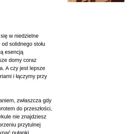
się w niedzielne
od solidnego stołu
ą esencją
asze domy coraz
a. A czy jest lepsze
riami i łączymy przy
waniem, zwłaszcza gdy
rotem do przeszłości,
ykule nie znajdziesz
rzeniu przytulnej
iknąć pułapki