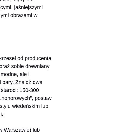
cymi, jaśniejszymi
snymi obrazami w
 krzeseł od producenta
braź sobie drewniany
 modne, ale i
d pary. Znajdź dwa
 staroci: 150-300
ch „honorowych”, postaw
stylu wiedeńskim lub
i.
 w Warszawie) lub