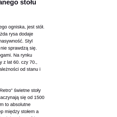
anego stołu
o ogniska, jest stół.
ażda rysa dodaje
masywność. Styl
u nie sprawdzą się.
ogami. Na rynku
z lat 60. czy 70.,
leżności od stanu i
Retro” świetne stoły
zaczynają się od 1500
cm to absolutne
ęp między stołem a