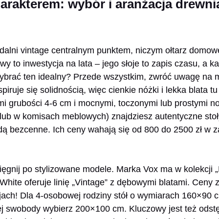
arakterem: wybór i aranżacja drewni
adalni vintage centralnym punktem, niczym ołtarz domoweg
y to inwestycja na lata – jego słoje to zapis czasu, a k
wybrać ten idealny? Przede wszystkim, zwróć uwagę na 
spiruje się solidnością, więc cienkie nóżki i lekka blata t
mi grubości 4-6 cm i mocnymi, toczonymi lub prostymi n
ub w komisach meblowych) znajdziesz autentyczne stoły 
dą bezcenne. Ich ceny wahają się od 800 do 2500 zł w za
sięgnij po stylizowane modele. Marka Vox ma w kolekcji „
hite oferuje linię „Vintage” z dębowymi blatami. Ceny 
cjach! Dla 4-osobowej rodziny stół o wymiarach 160×90 
j swobody wybierz 200×100 cm. Kluczowy jest też odst