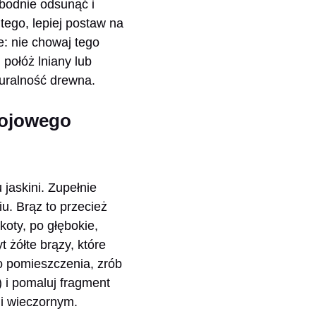
bodnie odsunąć i
tego, lepiej postaw na
: nie chowaj tego
 połóż lniany lub
turalność drewna.
rojowego
 jaskini. Zupełnie
u. Brąz to przecież
koty, po głębokie,
t żółte brązy, które
o pomieszczenia, zrób
) i pomaluj fragment
 i wieczornym.