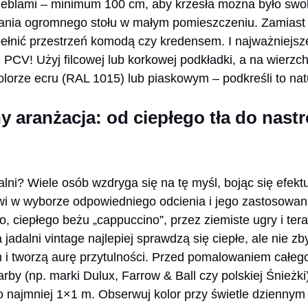
meblami – minimum 100 cm, aby krzesła można było swo
iania ogromnego stołu w małym pomieszczeniu. Zamiast 
ełnić przestrzeń komodą czy kredensem. I najważniejsze
PCV! Użyj filcowej lub korkowej podkładki, a na wierzch
lorze ecru (RAL 1015) lub piaskowym – podkreśli to na
y aranżacja: od ciepłego tła do nast
lni? Wiele osób wzdryga się na tę myśl, bojąc się efektu
kwi w wyborze odpowiedniego odcienia i jego zastosowani
o, ciepłego beżu „cappuccino”, przez ziemiste ugry i tera
jadalni vintage najlepiej sprawdzą się ciepłe, ale nie zby
 i tworzą aurę przytulności. Przed pomalowaniem całeg
rby (np. marki Dulux, Farrow & Ball czy polskiej Śnieżki
 najmniej 1×1 m. Obserwuj kolor przy świetle dziennym