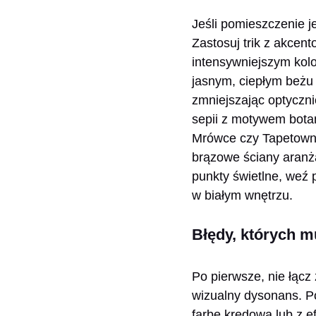
Jeśli pomieszczenie j
Zastosuj trik z akcent
intensywniejszym kolo
jasnym, ciepłym beżu 
zmniejszając optyczni
sepii z motywem bot
Mrówce czy Tapetowni)
brązowe ściany aranża
punkty świetlne, weź 
w białym wnętrzu.
Błędy, których m
Po pierwsze, nie łąc
wizualny dysonans. Po 
farbę kredową lub z e