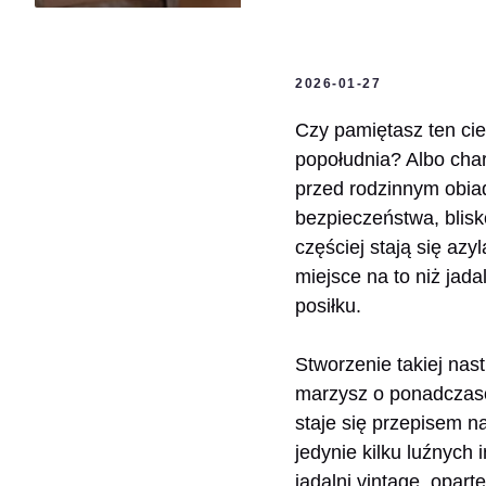
2026-01-27
Czy pamiętasz ten cie
popołudnia? Albo cha
przed rodzinnym obia
bezpieczeństwa, blisk
częściej stają się azy
miejsce na to niż jada
posiłku.
Stworzenie takiej nas
marzysz o ponadczaso
staje się przepisem na
jedynie kilku luźnych 
jadalni vintage, opart