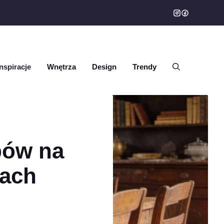
Inspiracje
Wnętrza
Design
Trendy
bów na
zach