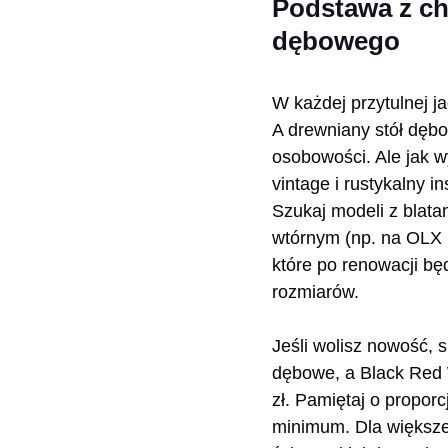
Podstawa z ch
dębowego
W każdej przytulnej j
A drewniany stół dębow
osobowości. Ale jak 
vintage i rustykalny in
Szukaj modeli z blata
wtórnym (np. na OLX l
które po renowacji bę
rozmiarów.
Jeśli wolisz nowość, 
dębowe, a Black Red W
zł. Pamiętaj o propor
minimum. Dla większe