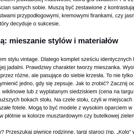
cian samych sobie. Muszą być zestawione z kontrastują
listwami przypodłogowymi, kremowymi firankami, czy ja
tóry decyduje o sukcesie.
ą: mieszanie stylów i materiałów
em stylu vintage. Dlatego komplet sześciu identycznych
jej jadalni. Prawdziwy charakter tworzy mieszanka. Wyo
rzez różne, ale pasujące do siebie krzesła. To nie tylko
ymienić jedno, gdy się zepsuje. Jak to zrobić? Zacznij o
. wiklinowe lub z wyplatanym siedziskiem (cena na targu
 dłuższych bokach stołu. Na czele stołu, czyli w miejsca
azałe fotele. Mogą to być modele z wysokim oparciem w 
w płótnie w kolorze musztardowym czy butelkowej zielen
 Przeszukaj piwnice rodzinne, targi staroci (np. „Kolo”