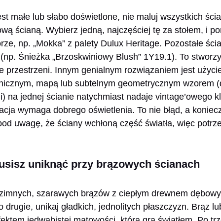
est małe lub słabo doświetlone, nie maluj wszystkich ści
ową ścianą. Wybierz jedną, najczęściej tę za stołem, i po
rze, np. „Mokka” z palety Dulux Heritage. Pozostałe ści
(np. Śnieżka „Brzoskwiniowy Blush” 1Y19.1). To stworzy g
e przestrzeni. Innym genialnym rozwiązaniem jest użycie
anicznym, mapą lub subtelnym geometrycznym wzorem (
 na jednej ścianie natychmiast nadaje vintage’owego kl
cja wymaga dobrego oświetlenia. To nie błąd, a koniec
pod uwagę, że ściany wchłoną część światła, więc potrze
usisz uniknąć przy brązowych ścianach
z zimnych, szarawych brązów z ciepłym drewnem dębow
drugie, unikaj gładkich, jednolitych płaszczyzn. Brąz lub
fektem jedwabistej matowości, która gra światłem. Po trz