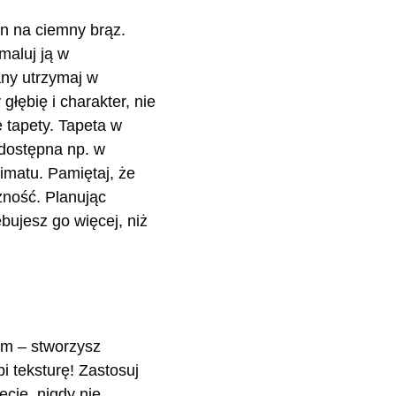
an na ciemny brąz.
maluj ją w
any utrzymaj w
łębię i charakter, nie
 tapety. Tapeta w
dostępna np. w
imatu. Pamiętaj, że
zność. Planując
bujesz go więcej, niż
ym – stworzysz
i teksturę! Zastosuj
ecie, nigdy nie