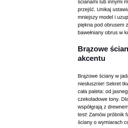
ścianami lub innymi 
przejść. Unikaj ustaw
mniejszy model i uzup
piękna pod obrusem z 
bawełniany obrus w ko
Brązowe ścian
akcentu
Brązowe ściany w jada
niesłusznie! Sekret t
cała paleta: od jasneg
czekoladowe tony. Dla 
współgrają z drewnem
test! Zamów próbnik fa
ściany o wymiarach co