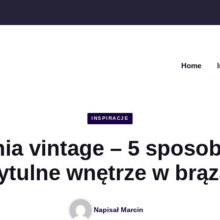
Home
INSPIRACJE
nia vintage – 5 sposo
ytulne wnętrze w brą
Napisał
Marcin