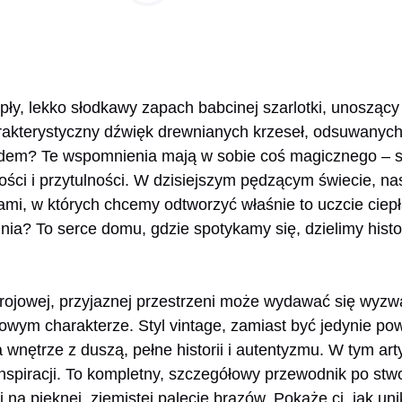
pły, lekko słodkawy zapach babcinej szarlotki, unoszący 
rakterystyczny dźwięk drewnianych krzeseł, odsuwanych 
dem? Te wspomnienia mają w sobie coś magicznego – s
ości i przytulności. W dzisiejszym pędzącym świecie, n
lami, w których chcemy odtworzyć właśnie to uczcie ciepł
lnia? To serce domu, gdzie spotykamy się, dzielimy histo
trojowej, przyjaznej przestrzeni może wydawać się wyz
wym charakterze. Styl vintage, zamiast być jedynie pow
 wnętrze z duszą, pełne historii i autentyzmu. W tym art
inspiracji. To kompletny, szczegółowy przewodnik po stwo
ej na pięknej, ziemistej palecie brązów. Pokażę ci, jak un