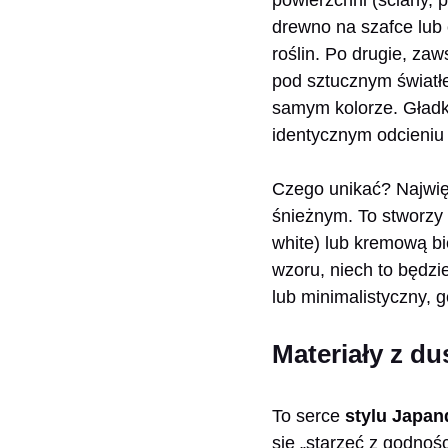
drewno na szafce lub 
roślin. Po drugie, zaw
pod sztucznym światłe
samym kolorze. Gładk
identycznym odcieniu b
Czego unikać? Najwię
śnieżnym. To stworzy 
white) lub kremową bie
wzoru, niech to będzie
lub minimalistyczny,
Materiały z du
To serce
stylu Japan
się „starzeć z godnośc