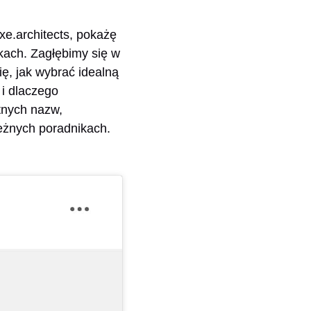
.architects, pokażę
ikach. Zagłębimy się w
ię, jak wybrać idealną
i dlaczego
tnych nazw,
eżnych poradnikach.