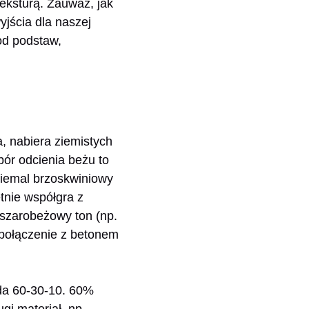
eksturą. Zauważ, jak
yjścia dla naszej
od podstaw,
, nabiera ziemistych
bór odcienia beżu to
 niemal brzoskwiniowy
etnie współgra z
 szarobeżowy ton (np.
 połączenie z betonem
ada 60-30-10. 60%
gi materiał, np.