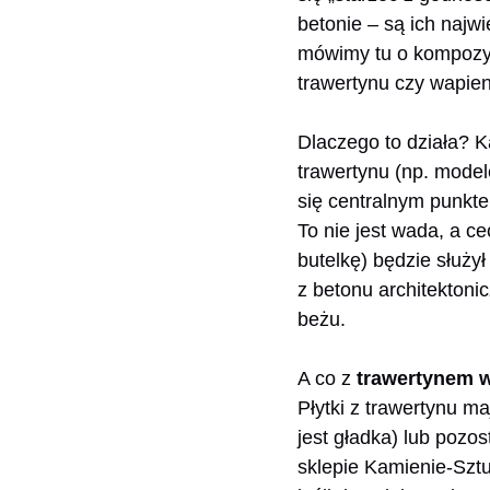
betonie – są ich najw
mówimy tu o kompozy
trawertynu czy wapien
Dlaczego to działa? K
trawertynu (np. model
się centralnym punkte
To nie jest wada, a ce
butelkę) będzie służy
z betonu architekton
beżu.
A co z
trawertynem w
Płytki z trawertynu m
jest gładka) lub pozos
sklepie Kamienie-Sztu