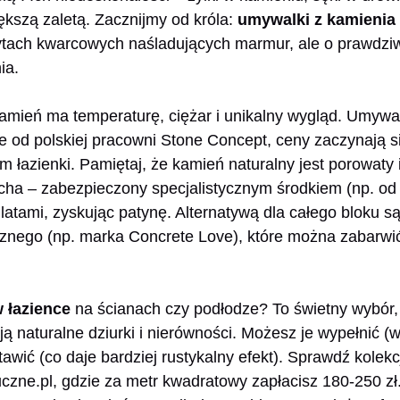
iększą zaletą. Zacznijmy od króla:
umywalki z kamienia
tach kwarcowych naśladujących marmur, ale o prawdzi
ia.
amień ma temperaturę, ciężar i unikalny wygląd. Umywa
e od polskiej pracowni Stone Concept, ceny zaczynają si
m łazienki. Pamiętaj, że kamień naturalny jest porowaty
cha – zabezpieczony specjalistycznym środkiem (np. od Li
ł latami, zyskując patynę. Alternatywą dla całego bloku 
icznego (np. marka Concrete Love), które można zabarwi
 łazience
na ścianach czy podłodze? To świetny wybór
ają naturalne dziurki i nierówności. Możesz je wypełnić 
tawić (co daje bardziej rustykalny efekt). Sprawdź kolekc
czne.pl, gdzie za metr kwadratowy zapłacisz 180-250 z