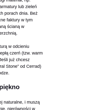
armatury lub zieleń
ych porach dnia. Beż
ne faktury w tym
aną ścianą w
erzchnią.
turą w odcieniu
iepłą czerń (tzw. warm
Jeśli już chcesz
ural Stone” od Cerrad)
odze.
 piękno
ej naturalne, i muszą
nie, nierówności w