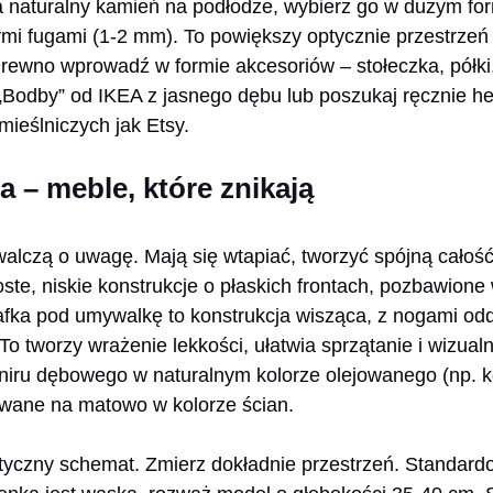
na naturalny kamień na podłodze, wybierz go w dużym fo
ymi fugami (1-2 mm). To powiększy optycznie przestrzeń 
Drewno wprowadź w formie akcesoriów – stołeczka, półki
ę „Bodby” od IKEA z jasnego dębu lub poszukaj ręcznie 
mieślniczych jak Etsy.
a – meble, które znikają
alczą o uwagę. Mają się wtapiać, tworzyć spójną całość 
oste, niskie konstrukcje o płaskich frontach, pozbawion
afka pod umywalkę to konstrukcja wisząca, z nogami od
o tworzy wrażenie lekkości, ułatwia sprzątanie i wizualn
niru dębowego w naturalnym kolorze olejowanego (np. k
owane na matowo w kolorze ścian.
tyczny schemat. Zmierz dokładnie przestrzeń. Standard