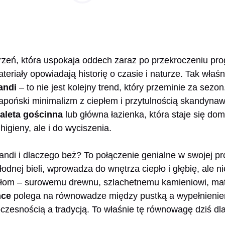
zeń, która uspokaja oddech zaraz po przekroczeniu pro
teriały opowiadają historię o czasie i naturze. Tak właśn
andi
– to nie jest kolejny trend, który przeminie za sezon.
 japoński minimalizm z ciepłem i przytulnością skandyna
aleta gościnna
lub główna łazienka, która staje się do
higieny, ale i do wyciszenia.
ndi i dlaczego beż? To połączenie genialne w swojej pr
łodnej bieli, wprowadza do wnętrza ciepło i głębię, ale 
ałom – surowemu drewnu, szlachetnemu kamieniowi, ma
nce
polega na równowadze między pustką a wypełnienie
zesnością a tradycją. To właśnie tę równowagę dziś dla