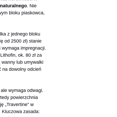
 naturalnego
. Nie
wym bloku piaskowca,
lka z jednego bloku
ę od 2500 zł) stanie
 i wymaga impregnacji.
thofin, ok. 80 zł za
są wanny lub umywalki
ć na dowolny odcień
, ale wymaga odwagi.
(wtedy powierzchnia
ję „Travertine” w
ł. Kluczowa zasada: