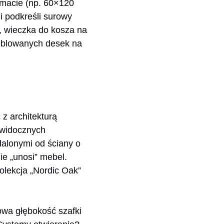
rmacie (np. 60×120
i podkreśli surowy
, wieczka do kosza na
heblowanych desek na
z architekturą
e widocznych
dalonymi od ściany o
ie „unosi” mebel.
olekcja „Nordic Oak”
owa głębokość szafki