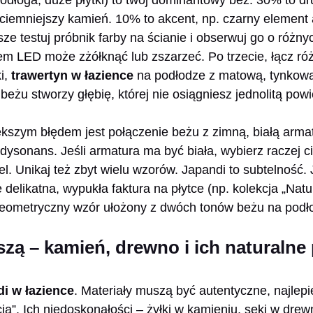
ciemniejszy kamień. 10% to akcent, np. czarny element 
sze testuj próbnik farby na ścianie i obserwuj go o różn
m LED może zżółknąć lub zszarzeć. Po trzecie, łącz róż
i,
trawertyn w łazience
na podłodze z matową, tynkow
eżu stworzy głębię, której nie osiągniesz jednolitą powi
kszym błędem jest połączenie beżu z zimną, białą arma
dysonans. Jeśli armatura ma być biała, wybierz raczej c
l. Unikaj też zbyt wielu wzorów. Japandi to subtelność. 
 delikatna, wypukła faktura na płytce (np. kolekcja „Nat
 geometryczny wzór ułożony z dwóch tonów beżu na podł
szą – kamień, drewno i ich naturalne
di w łazience
. Materiały muszą być autentyczne, najlepi
ią”. Ich niedoskonałości – żyłki w kamieniu, sęki w drew