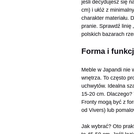
jeśli decydujesz się 
cm) i ułóż z minimaln
charakter materiału. 
pranie. Sprawdź lini
polskich bazarach rze
Forma i funkcj
Meble w Japandi nie w
wnętrza. To często pr
uchwytów. Idealna sz
15-20 cm. Dlaczego? T
Fronty mogą być z for
od Vivers) lub pomal
Jak wybrać? Oto prak