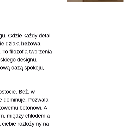
gu. Gdzie każdy detal
ie działa
beżowa
 To filozofia tworzenia
wskiego designu.
mową oazą spokoju,
ostocie. Beż, w
nie dominuje. Pozwala
towemu betonowi. A
m, między chłodem a
 ciebie rozłożymy na