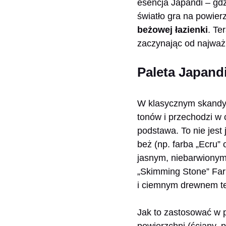
esencja Japandi – gdz
światło gra na powier
beżowej łazienki
. Te
zaczynając od najważn
Paleta Japandi
W klasycznym skandyna
tonów i przechodzi w 
podstawa. To nie jest
beż (np. farba „Ecru” 
jasnym, niebarwionym 
„Skimming Stone” Farr
i ciemnym drewnem 
Jak to zastosować w 
powierzchni (ściany, p