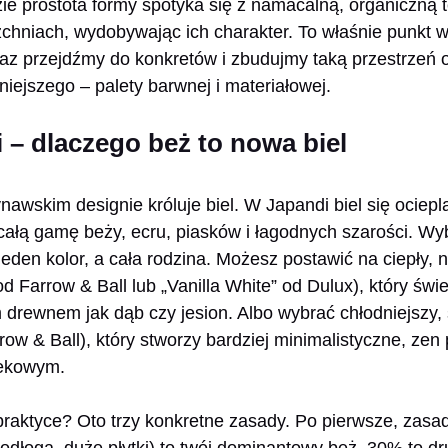
ie prostota formy spotyka się z namacalną, organiczną t
zchniach, wydobywając ich charakter. To właśnie punkt w
raz przejdźmy do konkretów i zbudujmy taką przestrzeń 
iejszego – palety barwnej i materiałowej.
 – dlaczego beż to nowa biel
wskim designie króluje biel. W Japandi biel się ociepla
całą gamę beży, ecru, piasków i łagodnych szarości. Wy
 jeden kolor, a cała rodzina. Możesz postawić na ciepły,
od Farrow & Ball lub „Vanilla White” od Dulux), który świ
drewnem jak dąb czy jesion. Albo wybrać chłodniejszy,
ow & Ball), który stworzy bardziej minimalistyczne, zen
tekowym.
praktyce? Oto trzy konkretne zasady. Po pierwsze, zas
odłoga, duże płytki) to twój dominantowy beż. 30% to dru