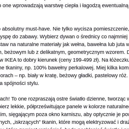
to one wprowadzają warstwę ciepła i łagodzą ewentualn
 absolutny must-have. Nie tylko wycisza pomieszczenie,
yspę do zabawy. Wybierz dywan o średnicy co najmniej
taw na naturalne materiały jak wełna, bawełna lub juta
ym, beżowym lub z delikatnym, geometrycznym wzorem. 
EA to dobry kierunek (ceny 199-499 zł). Na łóżeczku k
ne tkaniny, np. 100% bawełny perkalowej. Miej kilka ko
lorach – np. biały w kratę, beżowy gładki, pastelowy róż
 spójności stylu.
ach! To one rozpraszają ostre światło dzienne, tworząc
rz lekkie, półprześwitujące panele w kolorze naturalnego
im, sięgającym poza okno karniszu, aby optycznie je p
ych, „iskrzących” tkanin, które mogą elektryzować i draż