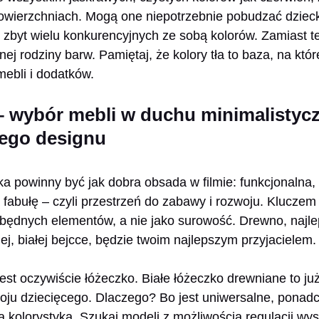
owierzchniach. Mogą one niepotrzebnie pobudzać dzieck
ż zbyt wielu konkurencyjnych ze sobą kolorów. Zamiast t
nej rodziny barw. Pamiętaj, że kolory tła to baza, na któr
ebli i dodatków.
– wybór mebli w duchu minimalistyc
ego designu
a powinny być jak dobra obsada w filmie: funkcjonalna, 
 fabułę – czyli przestrzeń do zabawy i rozwoju. Kluczem
będnych elementów, a nie jako surowość. Drewno, najle
ej, białej bejcce, będzie twoim najlepszym przyjacielem.
st oczywiście łóżeczko. Białe łóżeczko drewniane to ju
ju dziecięcego. Dlaczego? Bo jest uniwersalne, ponadc
 kolorystyką. Szukaj modeli z możliwością regulacji wy