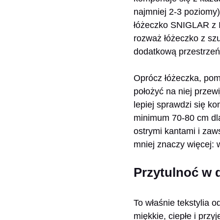
najmniej 2-3 poziomy)
łóżeczko SNIGLAR z IK
rozważ łóżeczko z szu
dodatkową przestrze
Oprócz łóżeczka, pomy
położyć na niej przewi
lepiej sprawdzi się k
minimum 70-80 cm dla 
ostrymi kantami i zaw
mniej znaczy więcej: 
Przytulnoć w d
To właśnie tekstylia 
miękkie, ciepłe i prz