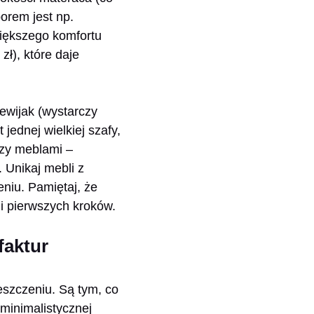
orem jest np.
większego komfortu
ł), które daje
ewijak (wystarczy
jednej wielkiej szafy,
dzy meblami –
 Unikaj mebli z
eniu. Pamiętaj, że
i pierwszych kroków.
faktur
eszczeniu. Są tym, co
 minimalistycznej