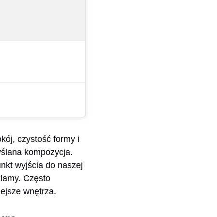
kój, czystość formy i
yślana kompozycja.
unkt wyjścia do naszej
klamy. Często
lejsze wnętrza.