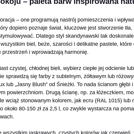
koju – paleta barw inspirowana nat
ekoracja – one programują nastrój pomieszczenia i wpły
óry dopiero poznaje świat, kluczowe jest stworzenie tła,
stymulowywać. Dlatego styl skandynawski tak doskonale
wszystkim biel, beże, szarości i delikatne pastele, które 
e przestrzeń i wprowadzają harmonię.
ast czystej, chłodnej bieli, wybierz ciepłe jej odcienie 
nie sprawdzą się farby z subtelnym, żółtawym lub różow
x lub „Jasny Blush” od Śnieżki. To nada ścianom głębi i 
iałym powierzchniom. Drugą ścianę, np. za łóżeczkiem, 
ale wciąż stonowanym kolorem, jak ecru (RAL 1015) lub
to około 80-150 zł za 2,5 l, co zwykle wystarcza na pom
twach.
 wszystkim jaskrawych, czystych kolorów jak czerwień, 