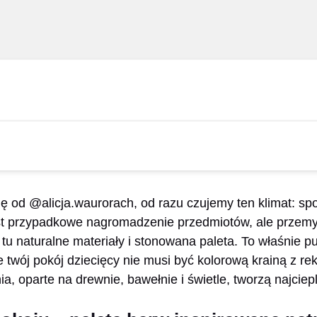
ję od @alicja.waurorach, od razu czujemy ten klimat: spo
jest przypadkowe nagromadzenie przedmiotów, ale przem
tu naturalne materiały i stonowana paleta. To właśnie p
e twój pokój dziecięcy nie musi być kolorową krainą z re
a, oparte na drewnie, bawełnie i świetle, tworzą najciep