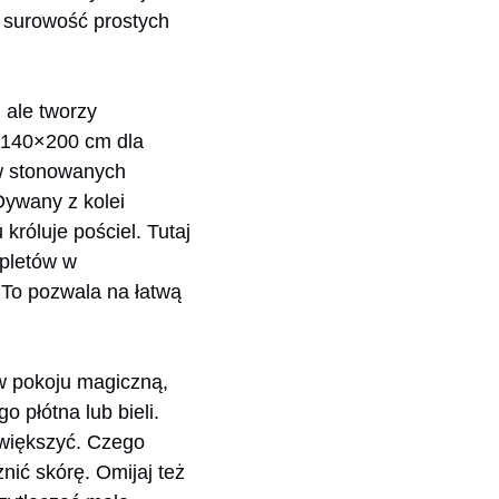
ą surowość prostych
 ale tworzy
 140×200 cm dla
 w stonowanych
Dywany z kolei
róluje pościel. Tutaj
mpletów w
. To pozwala na łatwą
 w pokoju magiczną,
 płótna lub bieli.
owiększyć. Czego
nić skórę. Omijaj też