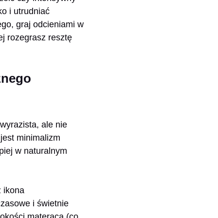
o i utrudniać
ego, graj odcieniami w
ej rozegrasz resztę
znego
wyrazista, ale nie
 jest minimalizm
piej w naturalnym
ż ikona
zasowe i świetnie
sokości materaca (co