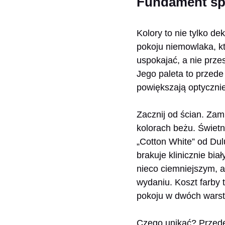
Fundament spo
Kolory to nie tylko d
pokoju niemowlaka, kt
uspokajać, a nie prze
Jego paleta to przede 
powiększają optyczni
Zacznij od ścian. Zami
kolorach beżu. Świet
„Cotton White” od Dulu
brakuje klinicznie b
nieco ciemniejszym, 
wydaniu. Koszt farby 
pokoju w dwóch wars
Czego unikać? Przede