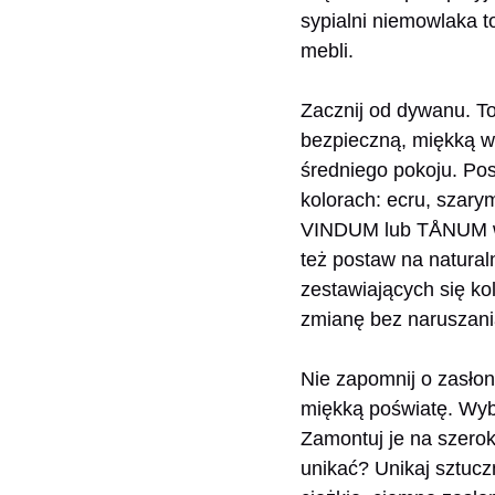
sypialni niemowlaka 
mebli.
Zacznij od dywanu. To
bezpieczną, miękką w
średniego pokoju. Pos
kolorach: ecru, szar
VINDUM lub TÅNUM w IK
też postaw na natural
zestawiających się ko
zmianę bez naruszania
Nie zapomnij o zasłon
miękką poświatę. Wybie
Zamontuj je na szerok
unikać? Unikaj sztuczn