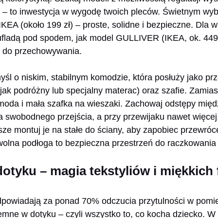
 – to inwestycja w wygodę twoich pleców. Świetnym wyb
EA (około 199 zł) – proste, solidne i bezpieczne. Dla 
fladą pod spodem, jak model GULLIVER (IKEA, ok. 449 z
ń do przechowywania.
śl o niskim, stabilnym komodzie, która posłuży jako prz
jak podróżny lub specjalny materac) oraz szafie. Zamiast 
omoda i mała szafka na wieszaki. Zachowaj odstępy mię
swobodnego przejścia, a przy przewijaku nawet więcej.
sze montuj je na stałe do ściany, aby zapobiec przewróc
wolna podłoga to bezpieczna przestrzeń do raczkowania 
otyku – magia tekstyliów i miękkich 
odpowiadają za ponad 70% odczucia przytulności w pomi
yjemne w dotyku – czyli wszystko to, co kocha dziecko. W