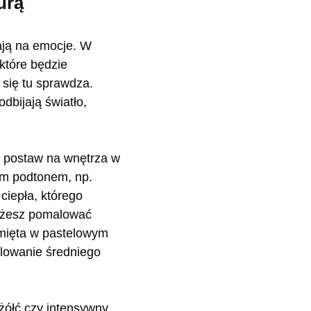
urą
wają na emocje. W
 które będzie
 się tu sprawdza.
odbijają światło,
lub postaw na wnętrza w
ym podtonem, np.
ciepła, którego
możesz pomalować
 mięta w pastelowym
alowanie średniego
żółć czy intensywny