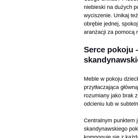
niebieski na dużych p
wyciszenie. Unikaj te
obrębie jednej, spokoj
aranżacji za pomocą m
Serce pokoju 
skandynawski
Meble w pokoju dzieck
przytłaczająca główną
rozumiany jako brak z
odcieniu lub w subteln
Centralnym punktem je
skandynawskiego poko
komponuje się z każdą