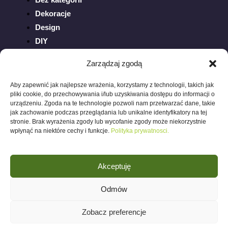
Dekoracje
Design
DIY
Inspiracje
Zarządzaj zgodą
Ogród
Porady
Aby zapewnić jak najlepsze wrażenia, korzystamy z technologii, takich jak
pliki cookie, do przechowywania i/lub uzyskiwania dostępu do informacji o
Sztuka
urządzeniu. Zgoda na te technologie pozwoli nam przetwarzać dane, takie
Trendy
jak zachowanie podczas przeglądania lub unikalne identyfikatory na tej
stronie. Brak wyrażenia zgody lub wycofanie zgody może niekorzystnie
Wnętrza
wpłynąć na niektóre cechy i funkcje.
Polityka prywatnosci.
Akceptuję
Odmów
Polityka prywatności
©
2026 wnetrza.blog.
Zobacz preferencje