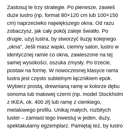
Zastosuj te trzy strategie. Po pierwsze, zawieś
duże lustro (np. format 80×120 cm lub 100×150
cm) naprzeciwko największego okna. Od razu
zobaczysz, jak cały pokój zaleje światło. Po
drugie, użyj lustra, by stworzyć iluzję kolejnego
„okna”. Jeśli masz wąski, ciemny salon, lustro w
identycznej ramie co okna, zawieszone na tej
samej wysokości, oszuka zmysły. Po trzecie,
postaw na formę. W nowoczesnej klasyce rama
lustra jest często subtelnym łącznikiem epok.
Wybierz prostą, drewnianą ramę w kolorze dębu
sonoma lub matowej czerni (np. model Stockholm
z IKEA, ok. 400 zł) lub ramę z cienkiego,
metalowego profilu. Unikaj małych, rozbitych
luster – zamiast tego inwestuj w jeden, duży,
spektakularny egzemplarz. Pamiętaj też, by lustro