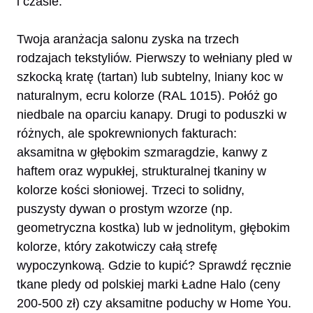
i czasie.
Twoja aranżacja salonu zyska na trzech
rodzajach tekstyliów. Pierwszy to wełniany pled w
szkocką kratę (tartan) lub subtelny, lniany koc w
naturalnym, ecru kolorze (RAL 1015). Połóż go
niedbale na oparciu kanapy. Drugi to poduszki w
różnych, ale spokrewnionych fakturach:
aksamitna w głębokim szmaragdzie, kanwy z
haftem oraz wypukłej, strukturalnej tkaniny w
kolorze kości słoniowej. Trzeci to solidny,
puszysty dywan o prostym wzorze (np.
geometryczna kostka) lub w jednolitym, głębokim
kolorze, który zakotwiczy całą strefę
wypoczynkową. Gdzie to kupić? Sprawdź ręcznie
tkane pledy od polskiej marki Ładne Halo (ceny
200-500 zł) czy aksamitne poduchy w Home You.